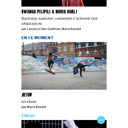
BWANGA PILIPILI & NORIA OUALI
Racisme, sexisme: comment s’activent nos
résistances
par
Laurence Van Goethem
,
Marie Baudet
EN CE MOMENT
BETON
un show
par
Marie Baudet
ÉMOIS
7/7