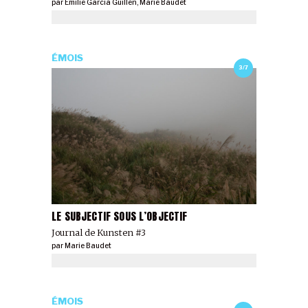
par
Emilie Garcia Guillen
,
Marie Baudet
ÉMOIS
3/7
LE SUBJECTIF SOUS L’OBJECTIF
Journal de Kunsten #3
par
Marie Baudet
ÉMOIS