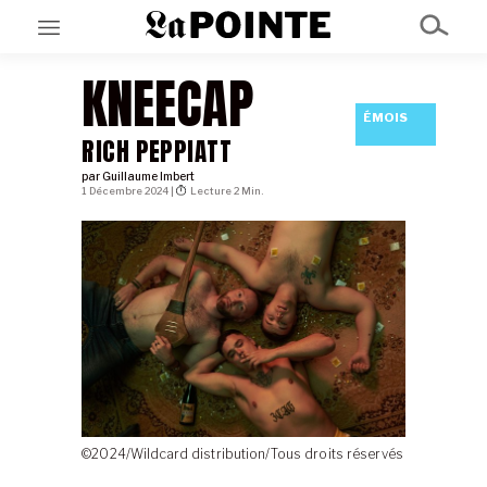
KNEECAP
ÉMOIS
EN CE MOMENT
GRAND ANGLE
RICH PEPPIATT
AU LARGE
par
Guillaume Imbert
ÉMOIS
1 Décembre 2024 |
Lecture 2 Min.
EN CHANTIER
SÉRIES
À PROPOS
NOS PARTENAIRES
SOUTENEZ NOUS
©2024/Wildcard distribution/Tous droits réservés