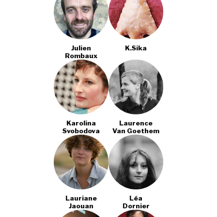
Julien
K.sika
Rombaux
Karolina
Laurence
Svobodova
Van Goethem
Lauriane
Léa
Jaouan
Dornier