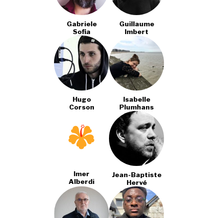
Gabriele
Guillaume
Sofia
Imbert
Hugo
Isabelle
Corson
Plumhans
Imer
Jean-Baptiste
Alberdi
Hervé