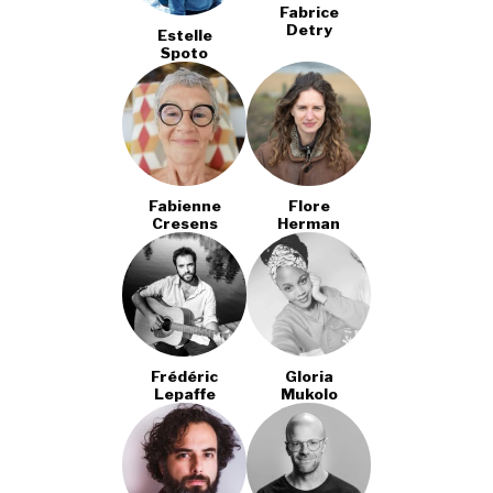
Fabrice
Detry
Estelle
Spoto
Fabienne
Flore
Cresens
Herman
Frédéric
Gloria
Lepaffe
Mukolo