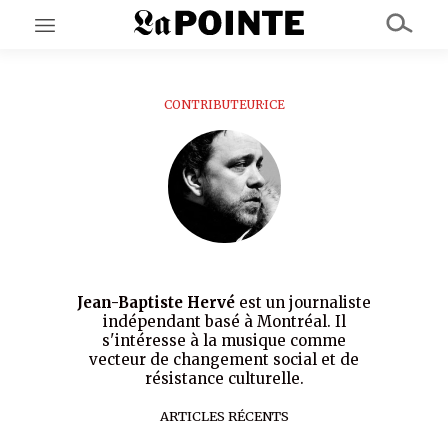
CONTRIBUTEUR·ICE
EN CE MOMENT
GRAND ANGLE
AU LARGE
ÉMOIS
EN CHANTIER
SÉRIES
À PROPOS
NOS PARTENAIRES
Jean-Baptiste Hervé
est un journaliste
SOUTENEZ NOUS
indépendant basé à Montréal. Il
s'intéresse à la musique comme
vecteur de changement social et de
résistance culturelle.
ARTICLES RÉCENTS