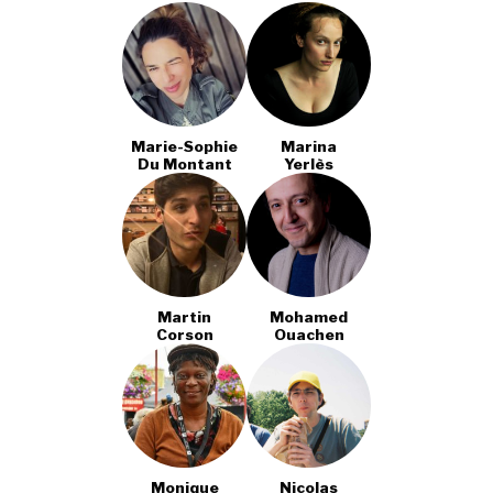
Marie-Sophie
Marina
Du Montant
Yerlès
Martin
Mohamed
Corson
Ouachen
Monique
Nicolas