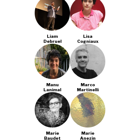
Liam
Lisa
Debruel
Cogniaux
Manu
Marco
Lanimal
Martinelli
Marie
Marie
Baudet
Anezin