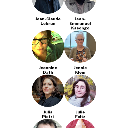
Jean-Claude
Jean-
Lebrun
Emmanuel
Kasongo
Jeannine
Jennie
Dath
Klein
Julia
Julie
Pietri
Feltz