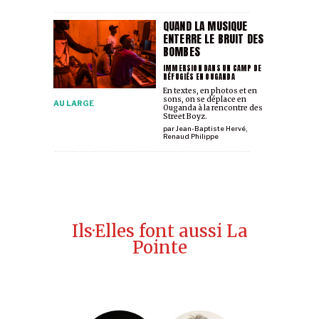
QUAND LA MUSIQUE
ENTERRE LE BRUIT DES
BOMBES
IMMERSION DANS UN CAMP DE
RÉFUGIÉS EN OUGANDA
En textes, en photos et en
sons, on se déplace en
AU LARGE
Ouganda à la rencontre des
Street Boyz.
par
Jean-Baptiste Hervé
,
Renaud Philippe
Ils·Elles font aussi La
Pointe