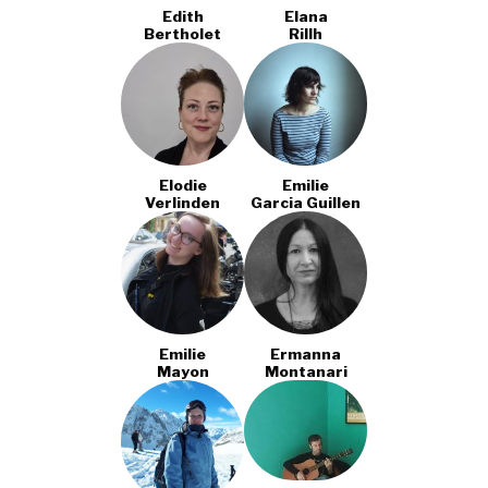
Edith
Elana
Bertholet
Rillh
Elodie
Emilie
Verlinden
Garcia Guillen
Emilie
Ermanna
Mayon
Montanari