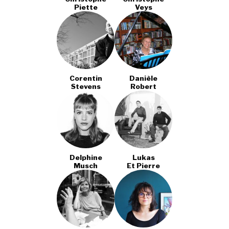
Piette
Veys
Corentin
Danièle
Stevens
Robert
Delphine
Lukas
Musch
Et Pierre