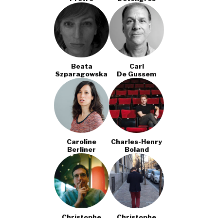
Beata
Carl
Szparagowska
De Gussem
Caroline
Charles-Henry
Berliner
Boland
Christophe
Christophe