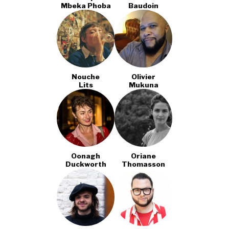
Mbeka Phoba
Baudoin
Nouche
Olivier
Lits
Mukuna
Oonagh
Oriane
Duckworth
Thomasson