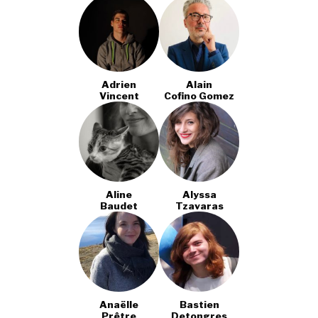
Adrien
Alain
Vincent
Cofino Gomez
Aline
Alyssa
Baudet
Tzavaras
Anaëlle
Bastien
Prêtre
Detongres