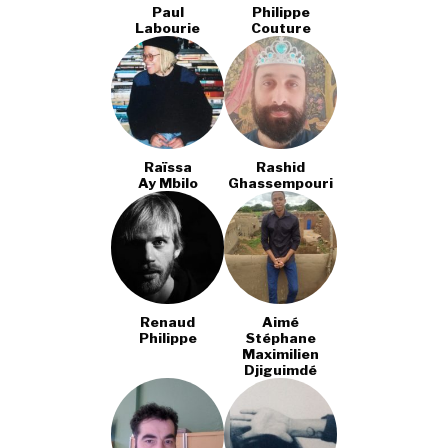
Paul
Philippe
Labourie
Couture
Raïssa
Rashid
Ay Mbilo
Ghassempouri
Renaud
Aimé
Philippe
Stéphane
Maximilien
Djiguimdé