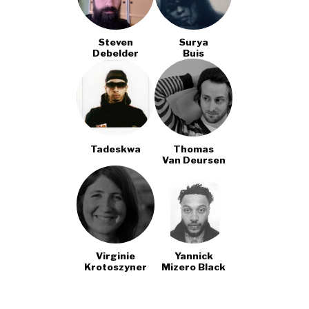
Steven
Surya
Debelder
Buis
Tadeskwa
Thomas
Van Deursen
Virginie
Yannick
Krotoszyner
Mizero Black