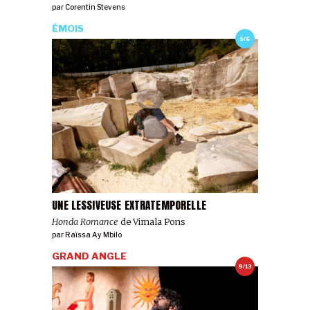
par
Corentin Stevens
ÉMOIS
5/6
UNE LESSIVEUSE EXTRATEMPORELLE
Honda Romance
de Vimala Pons
par
Raïssa Ay Mbilo
GRAND ANGLE
9/13