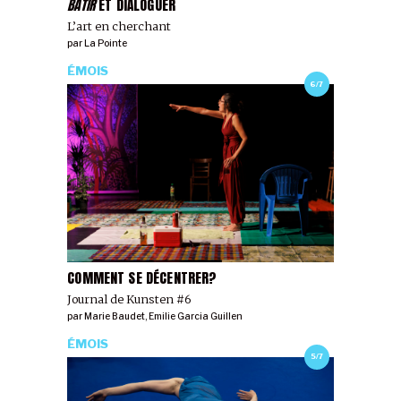
BÂTIR
ET DIALOGUER
L’art en cherchant
par
La Pointe
ÉMOIS
6/7
COMMENT SE DÉCENTRER?
Journal de Kunsten #6
par
Marie Baudet
,
Emilie Garcia Guillen
ÉMOIS
5/7