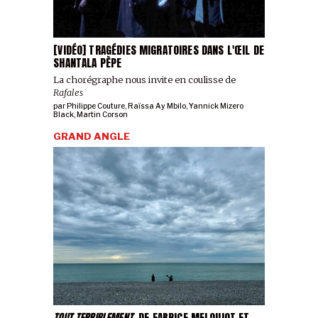
[VIDÉO] TRAGÉDIES MIGRATOIRES DANS L'ŒIL DE
SHANTALA PÈPE
La chorégraphe nous invite en coulisse de
Rafales
par
Philippe Couture
,
Raïssa Ay Mbilo
,
Yannick Mizero
Black
,
Martin Corson
GRAND ANGLE
TOUT TERRIBLEMENT
, DE FABRICE MELQUIOT ET