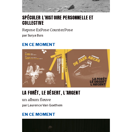
SPÉCULER L’HISTOIRE PERSONNELLE ET
COLLECTIVE
Repose ExPose CounterPose
par
Surya Buis
EN CE MOMENT
LA FORÊT, LE DÉSERT, L’ARGENT
un album fleuve
par
Laurence Van Goethem
EN CE MOMENT