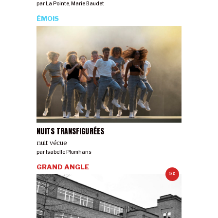
par
La Pointe
,
Marie Baudet
ÉMOIS
NUITS TRANSFIGURÉES
nuit vécue
par
Isabelle Plumhans
GRAND ANGLE
1/6