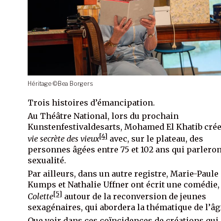
Héritage ©Bea Borgers
Trois histoires d’émancipation.
Au Théâtre National, lors du prochain
Kunstenfestivaldesarts, Mohamed El Khatib cré
[4]
vie secrète des vieux
avec, sur le plateau, des
personnes âgées entre 75 et 102 ans qui parleron
sexualité.
Par ailleurs, dans un autre registre, Marie-Paule
Kumps et Nathalie Uffner ont écrit une comédie
[5]
Colette
autour de la reconversion de jeunes
sexagénaires, qui abordera la thématique de l’â
Que voir dans ces coïncidences de créations qui