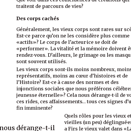
traitent de parcours de vies?
Des corps cachés
Généralement, les vieux corps sont rares sur sc
Est-ce parce qu’on ne les considère plus comme
«actifs»? Le corps de l’acteur·ice se doit de
«performer». La vitalité et la mémoire doivent ê
rendez-vous. D’ailleurs, le grimage ou les masq
sont souvent utilisés.
Les vieux corps sont-ils moins nombreux, moin
représentatifs, moins au cœur d’histoires et de
l’Histoire? Est-ce à cause des normes et des
injonctions sociales que nous préférons célébre
jeunesse éternelle»? Cela nous dérange-t-il de v
ces rides, ces affaissements… tous ces signes d’
fin imminente?
Quels rôles pour les vieux e
vieilles (un peu) déglingué·es
 nous dérange-t-il
a Firs le vieux valet dans «L