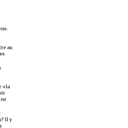
ène.
tre au
ues
s
r «la
oir
une
t
? Il y
a