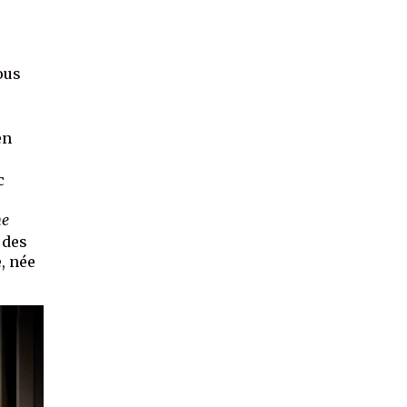
ous
en
c
he
 des
, née