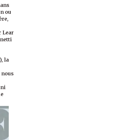
 dans
un ou
ère,
r Lear
netti
, la
n nous
ini
ue