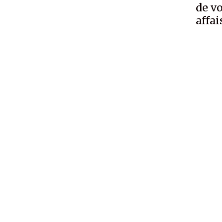
de vo
affa