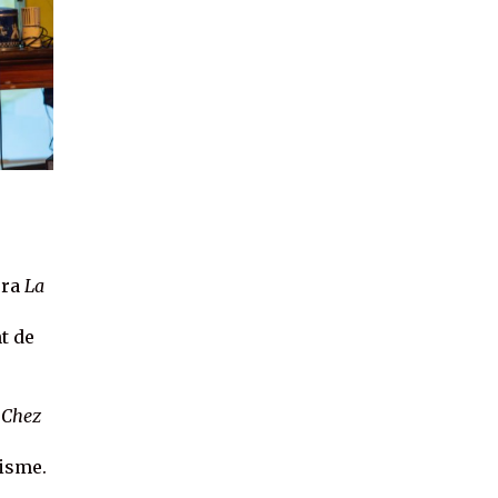
era
La
t de
,
Chez
gisme.