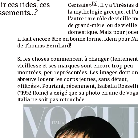
ir ces rides, ces
[6]
Cerisaie»
. Il y a Tirésias
issements…?
la mythologie grecque, et l’
l’autre rare rôle de vieille m
de grand-mère, ou de vieille
domestique. Mais pour joue
il faut encore être en bonne forme, idem pour Mi
de Thomas Bernhard!
Si les choses commencent à changer (lentement)
vieillesse et ses marques sont encore trop peu
montrées, peu représentées. Les images dont o
abreuve louent les corps jeunes, sans défaut,
«filtrés». Pourtant, récemment, Isabella Rossell
(°1952 Rome) a exigé que sa photo en une de Vog
Italia ne soit pas retouchée.