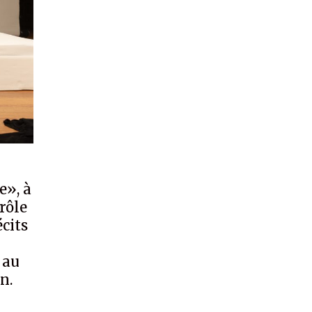
e», à
 rôle
écits
 au
n.