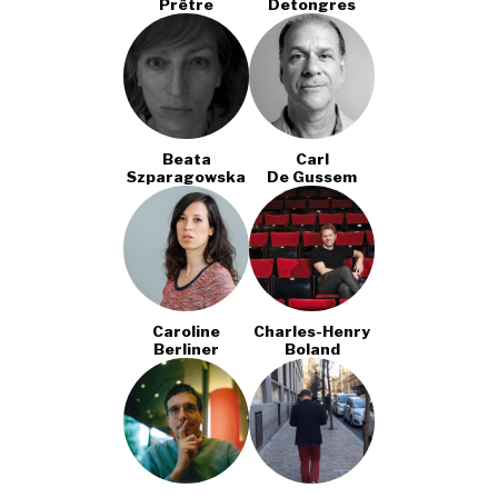
Prêtre
Detongres
Beata
Carl
Szparagowska
De Gussem
Caroline
Charles-Henry
Berliner
Boland