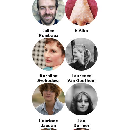
Julien
K.sika
Rombaux
Karolina
Laurence
Svobodova
Van Goethem
Lauriane
Léa
Jaouan
Dornier