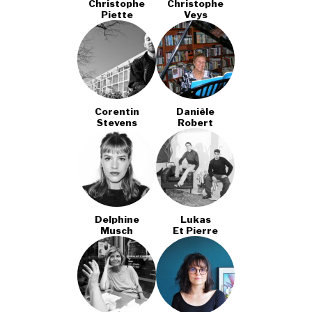
Christophe
Christophe
Piette
Veys
Corentin
Danièle
Stevens
Robert
Delphine
Lukas
Musch
Et Pierre