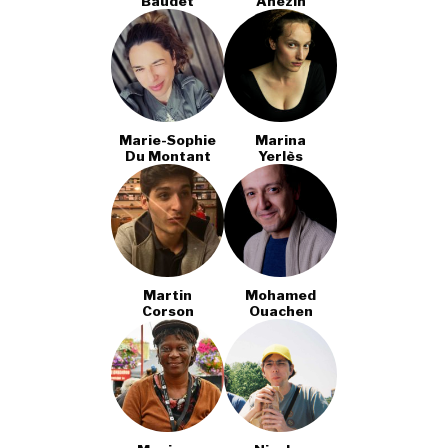
Baudet
Anezin
Marie-Sophie
Marina
Du Montant
Yerlès
Martin
Mohamed
Corson
Ouachen