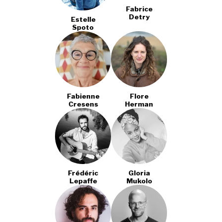
Fabrice
Detry
Estelle
Spoto
Fabienne
Flore
Cresens
Herman
Frédéric
Gloria
Lepaffe
Mukolo