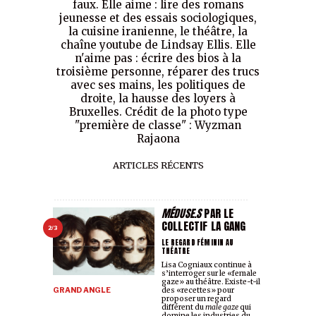
faux. Elle aime : lire des romans
jeunesse et des essais sociologiques,
la cuisine iranienne, le théâtre, la
chaîne youtube de Lindsay Ellis. Elle
n'aime pas : écrire des bios à la
troisième personne, réparer des trucs
avec ses mains, les politiques de
droite, la hausse des loyers à
Bruxelles. Crédit de la photo type
"première de classe" : Wyzman
Rajaona
ARTICLES RÉCENTS
MÉDUSE.S
PAR LE
COLLECTIF LA GANG
2/3
LE REGARD FÉMININ AU
THÉATRE
Lisa Cogniaux continue à
s’interroger sur le «female
gaze» au théâtre. Existe-t-il
GRAND ANGLE
des «recettes» pour
proposer un regard
différent du
male gaze
qui
domine les industries du