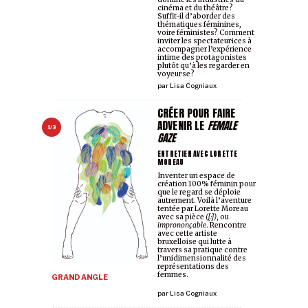
cinéma et du théâtre?
Suffit-il d’aborder des
thématiques féminines,
voire féministes? Comment
inviter les spectateur·ices à
accompagner l’expérience
intime des protagonistes
plutôt qu’à les regarder en
voyeur·se?
par
Lisa Cogniaux
CRÉER POUR FAIRE
ADVENIR LE
FEMALE
1/3
GAZE
ENTRETIEN AVEC LORETTE
MOREAU
Inventer un espace de
création 100% féminin pour
que le regard se déploie
autrement. Voilà l’aventure
tentée par Lorette Moreau
avec sa pièce
({:})
, ou
imprononçable
. Rencontre
avec cette artiste
bruxelloise qui lutte à
travers sa pratique contre
l’unidimensionnalité des
représentations des
femmes.
GRAND ANGLE
par
Lisa Cogniaux