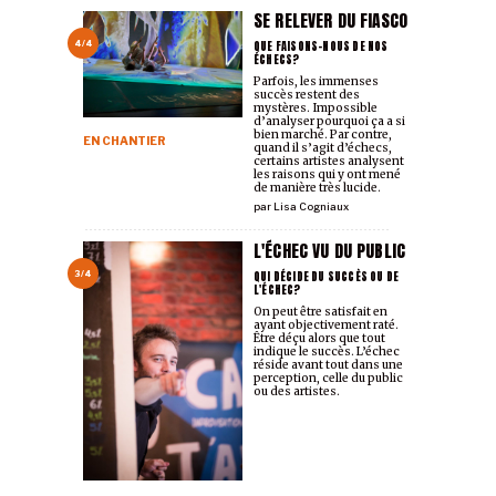
SE RELEVER DU FIASCO
QUE FAISONS-NOUS DE NOS
4/4
ÉCHECS?
Parfois, les immenses
succès restent des
mystères. Impossible
d’analyser pourquoi ça a si
bien marché. Par contre,
EN CHANTIER
quand il s’agit d’échecs,
certains artistes analysent
les raisons qui y ont mené
de manière très lucide.
par
Lisa Cogniaux
L'ÉCHEC VU DU PUBLIC
QUI DÉCIDE DU SUCCÈS OU DE
3/4
L'ÉCHEC?
On peut être satisfait en
ayant objectivement raté.
Être déçu alors que tout
indique le succès. L’échec
réside avant tout dans une
perception, celle du public
ou des artistes.