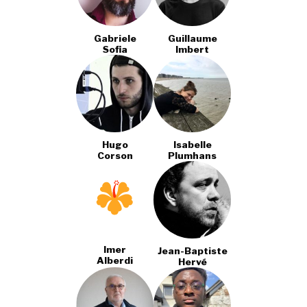
Gabriele
Guillaume
Sofia
Imbert
Hugo
Isabelle
Corson
Plumhans
Imer
Jean-Baptiste
Alberdi
Hervé