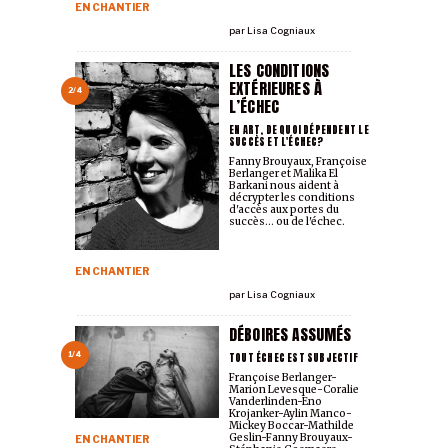
EN CHANTIER
par
Lisa Cogniaux
LES CONDITIONS
EXTÉRIEURES À
2/4
L’ÉCHEC
EN ART, DE QUOI DÉPENDENT LE
SUCCÈS ET L'ÉCHEC?
Fanny Brouyaux, Françoise
Berlanger et Malika El
Barkani nous aident à
décrypter les conditions
d'accès aux portes du
succès... ou de l'échec.
EN CHANTIER
par
Lisa Cogniaux
DÉBOIRES ASSUMÉS
TOUT ÉCHEC EST SUBJECTIF
1/4
Françoise Berlanger-
Marion Levesque-Coralie
Vanderlinden-Eno
Krojanker-Aylin Manco-
Mickey Boccar-Mathilde
Geslin-Fanny Brouyaux-
EN CHANTIER