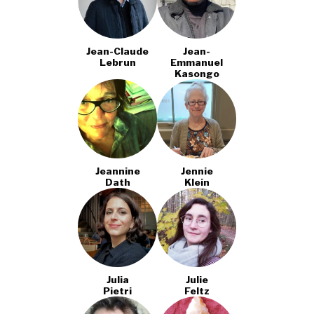
Jean-Claude
Jean-
Lebrun
Emmanuel
Kasongo
Jeannine
Jennie
Dath
Klein
Julia
Julie
Pietri
Feltz