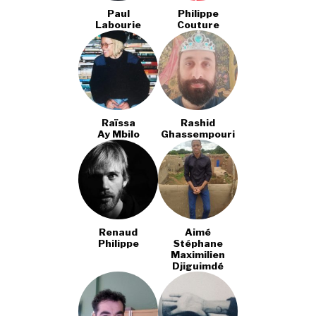
Paul
Philippe
Labourie
Couture
Raïssa
Rashid
Ay Mbilo
Ghassempouri
Renaud
Aimé
Philippe
Stéphane
Maximilien
Djiguimdé