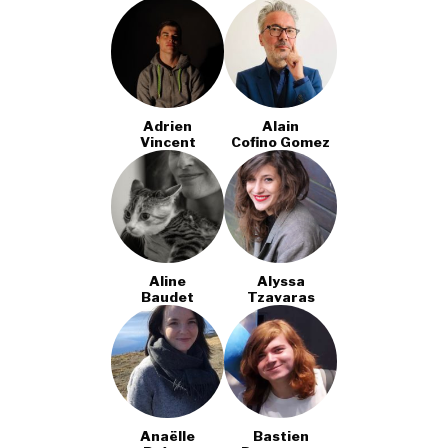
Adrien
Alain
Vincent
Cofino Gomez
Aline
Alyssa
Baudet
Tzavaras
Anaëlle
Bastien