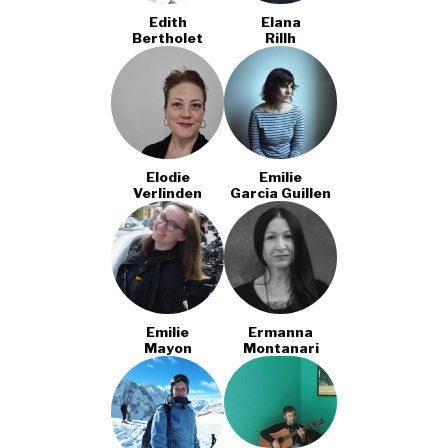
Edith
Elana
Bertholet
Rillh
Elodie
Emilie
Verlinden
Garcia Guillen
Emilie
Ermanna
Mayon
Montanari