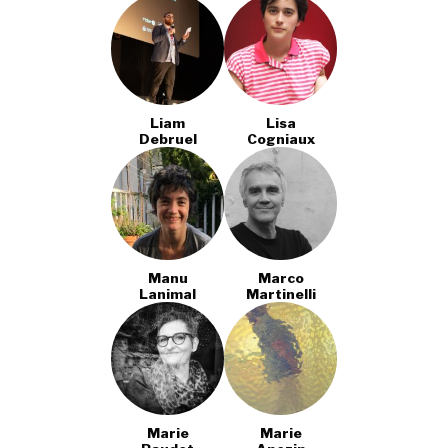
Liam
Lisa
Debruel
Cogniaux
Manu
Marco
Lanimal
Martinelli
Marie
Marie