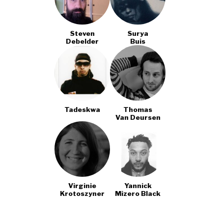
Steven
Surya
Debelder
Buis
Tadeskwa
Thomas
Van Deursen
Virginie
Yannick
Krotoszyner
Mizero Black