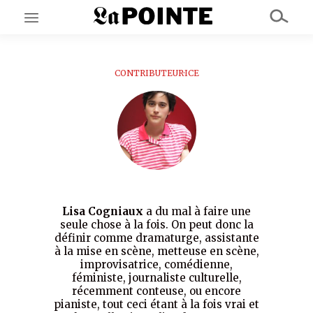
CONTRIBUTEUR·ICE
EN CE MOMENT
GRAND ANGLE
AU LARGE
ÉMOIS
EN CHANTIER
SÉRIES
À PROPOS
NOS PARTENAIRES
Lisa Cogniaux
a du mal à faire une
SOUTENEZ NOUS
seule chose à la fois. On peut donc la
définir comme dramaturge, assistante
à la mise en scène, metteuse en scène,
improvisatrice, comédienne,
féministe, journaliste culturelle,
récemment conteuse, ou encore
pianiste, tout ceci étant à la fois vrai et