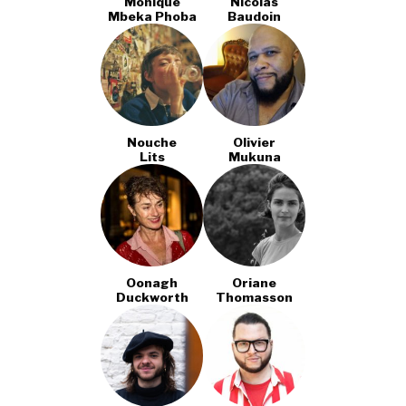
Monique
Nicolas
Mbeka Phoba
Baudoin
Nouche
Olivier
Lits
Mukuna
Oonagh
Oriane
Duckworth
Thomasson