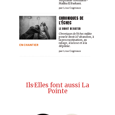
Stéphanie Goemaere-
Malika El Barkani.
par
Lisa Cogniaux
CHRONIQUES DE
L'ÉCHEC
LE DROIT DE RATER
Chroniques de l'échec
milite
pour le droit à l’abandon, à
la procrastination, au
ratage, à la lose et à la
EN CHANTIER
déprime.
par
Lisa Cogniaux
Ils·Elles font aussi La
Pointe