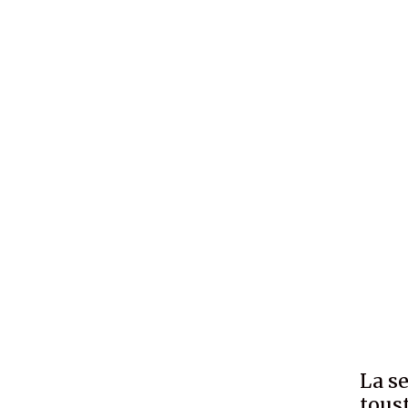
La s
toust