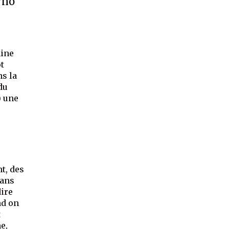
rno
mine
t
ns la
 du
) une
nt, des
dans
dire
nd on
t
e,