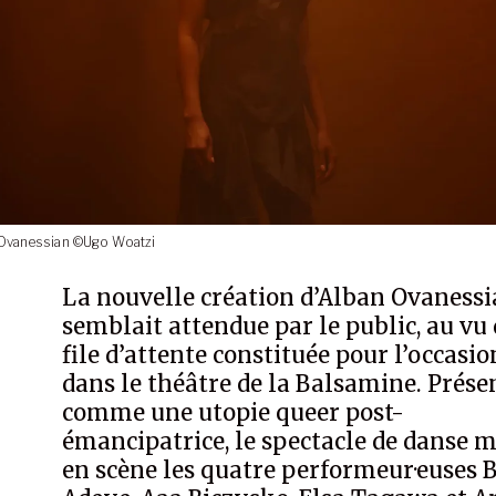
 Ovanessian ©Ugo Woatzi
La nouvelle création d’Alban Ovanessi
semblait attendue par le public, au vu 
file d’attente constituée pour l’occasio
dans le théâtre de la Balsamine. Prése
comme une utopie queer post-
émancipatrice, le spectacle de danse 
en scène les quatre performeur·euses B