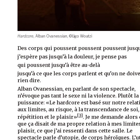
Hardcore
, Alban Ovanessian, ©Ugo Woatzi
Des corps qui poussent poussent poussent jusqu
j’espère pas jusqu’à la douleur, je pense pas
qui poussent jusqu’à être au-delà
jusqu’à ce que les corps parlent et qu’on ne doiv
rien dire.
Alban Ovanessian, en parlant de son spectacle,
n’évoque pas tant le sexe ni la violence. Plutôt la
puissance: «Le hardcore est basé sur notre relat
aux limites, au risque, à la transcendance de soi,
[3]
répétition et le plaisir»
. Je me demande alors 
que ça disait de ma propre relation à mes limites
plaisir, ce que j’ai ressenti dans cette salle. Le
spectacle parle d’utopie, de corps héroïques. L’u