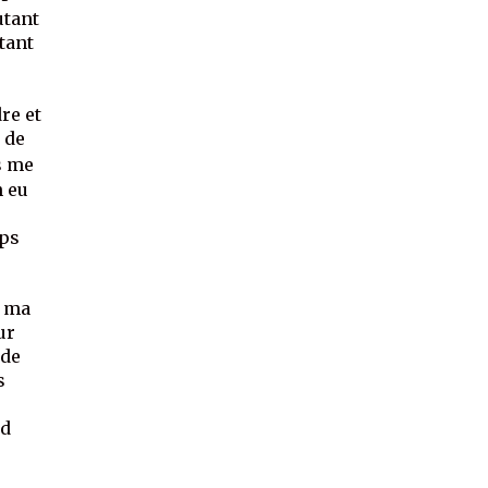
utant
tant
re et
r de
ns me
n eu
rps
r ma
ur
 de
s
rd