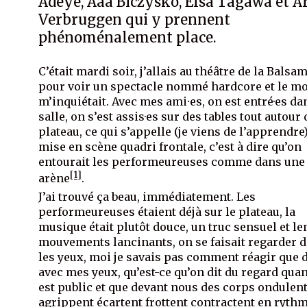
Adeye, Aaa Biczysko, Elsa Tagawa et A
Verbruggen qui y prennent
phénoménalement place.
C’était mardi soir, j’allais au théâtre de la Balsa
pour voir un spectacle nommé hardcore et le mo
m’inquiétait. Avec mes ami⸱es, on est entré·es da
salle, on s’est assis·es sur des tables tout autour
plateau, ce qui s’appelle (je viens de l’apprendre
mise en scène quadri frontale, c’est à dire qu’on
entourait les performeureuses comme dans une
[1]
arène
.
J’ai trouvé ça beau, immédiatement. Les
performeureuses étaient déjà sur le plateau, la
musique était plutôt douce, un truc sensuel et le
mouvements lancinants, on se faisait regarder 
les yeux, moi je savais pas comment réagir que 
avec mes yeux, qu’est-ce qu’on dit du regard qua
est public et que devant nous des corps ondulen
agrippent écartent frottent contractent en rythm