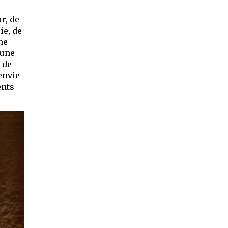
r, de
ie, de
ne
 une
 de
 envie
ents-