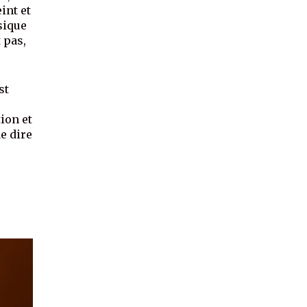
int et
sique
 pas,
st
ion et
de dire
e