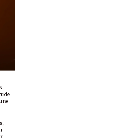
s
tude
 une
.
s,
n
ur