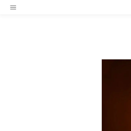
EN CE MOMENT
GRAND ANGLE
AU LARGE
ÉMOIS
EN CHANTIER
SÉRIES
À PROPOS
NOS PARTENAIRES
SOUTENEZ NOUS