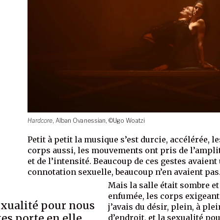
Hardcore
, Alban Ovanessian, ©Ugo Woatzi
Petit à petit la musique s’est durcie, accélérée, le
corps aussi, les mouvements ont pris de l’ampli
et de l’intensité. Beaucoup de ces gestes avaient
connotation sexuelle, beaucoup n’en avaient pas
Mais la salle était sombre et
enfumée, les corps exigeant
exualité pour nous
j’avais du désir, plein, à plei
es porte en elle
d’endroit, et la sexualité po