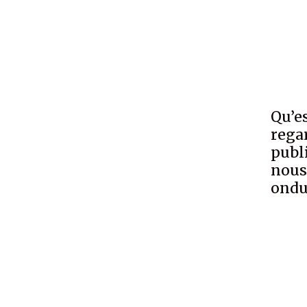
Qu’es
rega
publ
nous
ondu