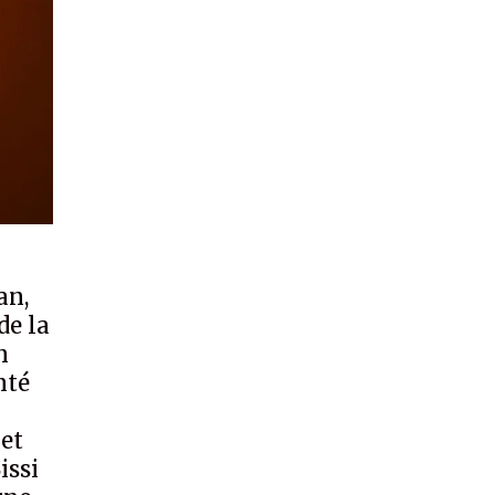
an,
de la
n
nté
met
issi