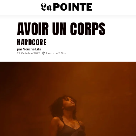
AVOIR UN CORPS
HARDCORE
par
Nouche Lits
17 Octobre 2025 |
Lecture 5 Min.