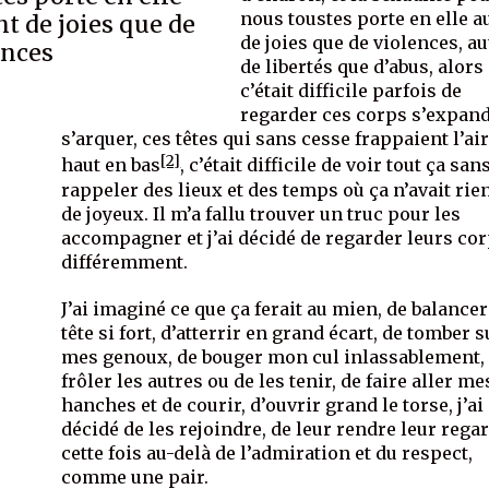
nous toustes porte en elle a
t de joies que de
de joies que de violences, au
ences
de libertés que d’abus, alors
c’était difficile parfois de
regarder ces corps s’expand
s’arquer, ces têtes qui sans cesse frappaient l’ai
[2]
haut en bas
, c’était difficile de voir tout ça sa
rappeler des lieux et des temps où ça n’avait rie
de joyeux. Il m’a fallu trouver un truc pour les
accompagner et j’ai décidé de regarder leurs co
différemment.
J’ai imaginé ce que ça ferait au mien, de balance
tête si fort, d’atterrir en grand écart, de tomber s
mes genoux, de bouger mon cul inlassablement,
frôler les autres ou de les tenir, de faire aller me
hanches et de courir, d’ouvrir grand le torse, j’ai
décidé de les rejoindre, de leur rendre leur rega
cette fois au-delà de l’admiration et du respect,
comme une pair.