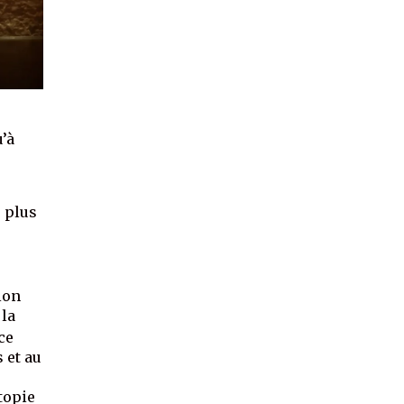
’à
e plus
ion
 la
ce
 et au
topie