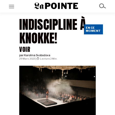
INDISCIPLINE À
EN CE
EN CE MOMENT
KNOKKE!
MOMENT
GRAND ANGLE
AU LARGE
ÉMOIS
VOIR
EN CHANTIER
SÉRIES
par
Karolina Svobodova
29 Mars 2023 |
Lecture 2 Min.
À PROPOS
NOS PARTENAIRES
SOUTENEZ NOUS