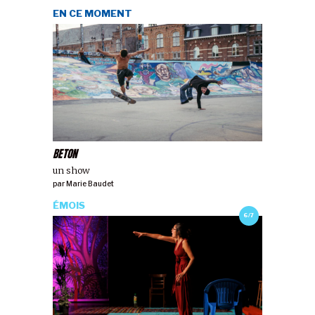
EN CE MOMENT
BETON
un show
par
Marie Baudet
ÉMOIS
6/7