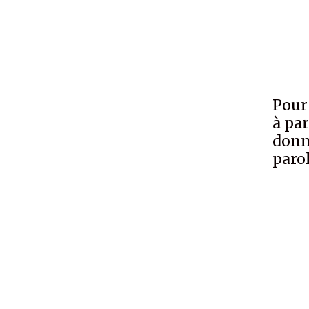
Pour 
à par
donn
parol