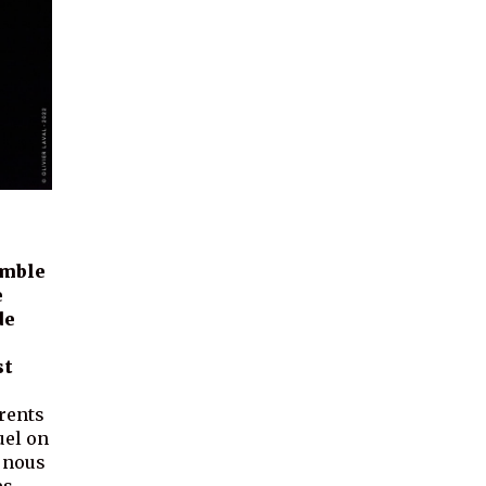
emble
e
de
st
érents
uel on
i nous