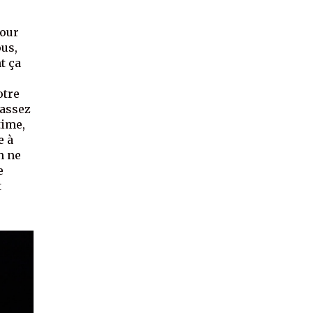
pour
ous,
t ça
otre
 assez
time,
e à
n ne
e
t