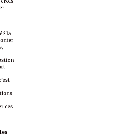
e crois
er
t
éé la
conter
s,
estion
art
c’est
tions,
er ces
les