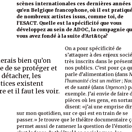
scènes internationales ces dernières années 
qu’en Belgique francophone, où il est pratiqu
de nombreux artistes issus, comme toi, de
l’ESACT. Quelle est la spécificité que vous
développez au sein de ADOC, la compagnie q
vous avez fondé à la suite d’Art&tça?
On a pour spécificité de
s’attaquer à des enjeux soci
merais bien qu’on
très inscrits dans le présen
e de se protéger et
nos publics. C’est pour ça q
parle d’alimentation (dans
N
 détacher, les
l’humanité c’est un métier
;
Nou
tices existent
et de santé (dans
Urgences
) p
e et il faut les voir.
exemple. J’ai envie de faire 
pièces où les gens, en sortan
disent: «j’ai une emprise di
sur mon quotidien, sur ce qui est en train de se
passer.» Je trouve que le théâtre documentaire ç
permet aussi de ramener la question de l’émotio