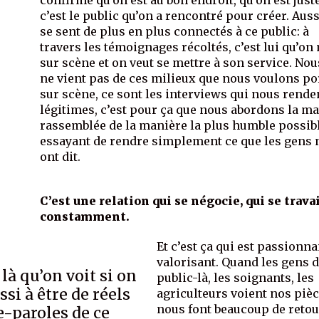
confirme qu’on est au bon endroit, qu’on est just
c’est le public qu’on a rencontré pour créer. Auss
se sent de plus en plus connectés à ce public: à
travers les témoignages récoltés, c’est lui qu’on
sur scène et on veut se mettre à son service. Nou
ne vient pas de ces milieux que nous voulons po
sur scène, ce sont les interviews qui nous rende
légitimes, c’est pour ça que nous abordons la ma
rassemblée de la manière la plus humble possibl
essayant de rendre simplement ce que les gens
ont dit.
C’est une relation qui se négocie, qui se trava
constamment.
Et c’est ça qui est passionna
valorisant. Quand les gens d
 là qu’on voit si on
public-là, les soignants, les
ssi à être de réels
agriculteurs voient nos pièce
nous font beaucoup de reto
e-paroles de ce