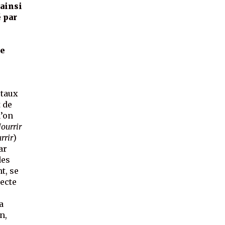
ainsi
é par
ue
étaux
t de
u’on
ourrir
rrir
)
ar
des
t, se
recte
a
n,