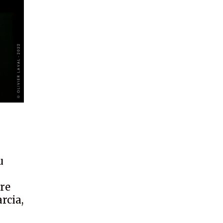
u
dre
rcia,