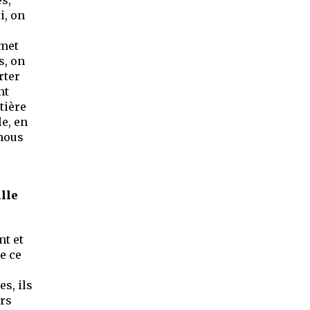
es,
i, on
 met
s, on
rter
nt
tière
e, en
 nous
ille
nt et
e ce
s, ils
urs