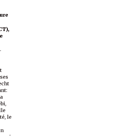
eure
CT),
de
.
t
ases
echt
nt:
ma
bi,
lle
é, le
on