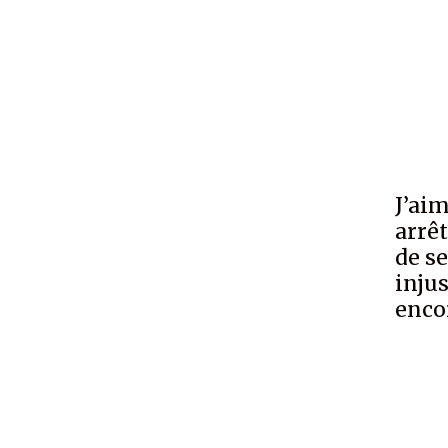
J’ai
arrêt
de se
injus
encor