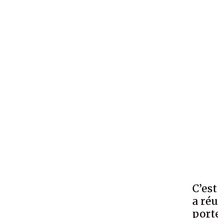
C’est
a réu
port