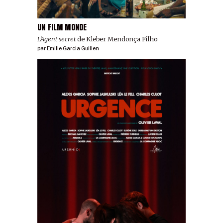
UN FILM MONDE
L’Agent secret
de Kleber Mendonça Filho
par
Emilie Garcia Guillen