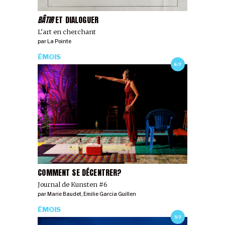
BÂTIR
ET DIALOGUER
L’art en cherchant
par
La Pointe
ÉMOIS
6/7
COMMENT SE DÉCENTRER?
Journal de Kunsten #6
par
Marie Baudet
,
Emilie Garcia Guillen
ÉMOIS
5/7