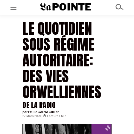
LE QUOTIDIEN
EN CE MOMENT
SOUS RÉGIME
GRAND ANGLE
AU LARGE
ÉMOIS
AUTORITAIRE:
EN CHANTIER
SÉRIES
DES VIES
À PROPOS
ORWELLIENNES
NOS PARTENAIRES
SOUTENEZ NOUS
DE LA RADIO
par
Emilie Garcia Guillen
27 Mars 2025 |
Lecture 1 Min.