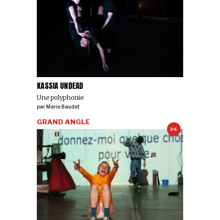
KASSIA UNDEAD
Une polyphonie
par
Marie Baudet
GRAND ANGLE
2/6