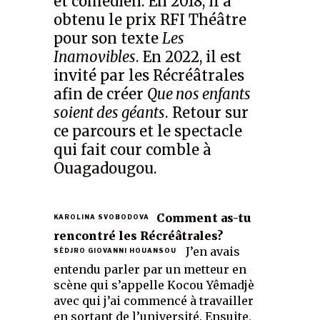
et comédien. En 2018, il a
obtenu le prix RFI Théâtre
pour son texte
Les
Inamovibles
. En 2022, il est
invité par les Récréâtrales
afin de créer
Que nos enfants
soient des géants
. Retour sur
ce parcours et le spectacle
qui fait cour comble à
Ouagadougou.
Comment as-tu
KAROLINA SVOBODOVA
rencontré les Récréâtrales?
J’en avais
SÈDJRO GIOVANNI HOUANSOU
entendu parler par un metteur en
scène qui s’appelle Kocou Yêmadjè
avec qui j’ai commencé à travailler
en sortant de l’université. Ensuite,