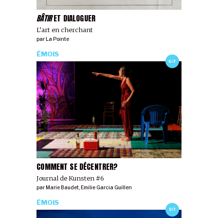
BÂTIR
ET DIALOGUER
L’art en cherchant
par
La Pointe
ÉMOIS
6/7
COMMENT SE DÉCENTRER?
Journal de Kunsten #6
par
Marie Baudet
,
Emilie Garcia Guillen
ÉMOIS
5/7