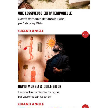
UNE LESSIVEUSE EXTRATEMPORELLE
Honda Romance
de Vimala Pons
par
Raïssa Ay Mbilo
GRAND ANGLE
9/13
DAVID MURGIA & ODILE GILON
La crèche de Saint-François
par
Laurence Van Goethem
GRAND ANGLE
3/6