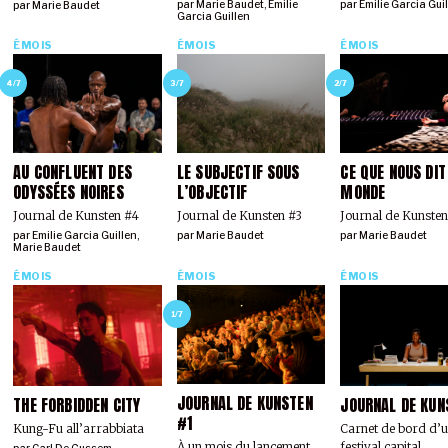
par
Marie Baudet
,
Emilie
par
Emilie Garcia Gui
par
Marie Baudet
Garcia Guillen
ÉMOIS
ÉMOIS
ÉMOIS
4/7
3/7
2/7
AU CONFLUENT DES
LE SUBJECTIF SOUS
CE QUE NOUS DIT
ODYSSÉES NOIRES
L’OBJECTIF
MONDE
Journal de Kunsten #4
Journal de Kunsten #3
Journal de Kunsten
par
Emilie Garcia Guillen
,
par
Marie Baudet
par
Marie Baudet
Marie Baudet
ÉMOIS
ÉMOIS
ÉMOIS
1/7
JOURNAL DE KUNSTEN
THE FORBIDDEN CITY
JOURNAL DE KUN
#1
Kung-Fu all’arrabbiata
Carnet de bord d’
festival capital
À un mois du lancement