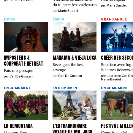
par
Carl De Gussem
du Kunstenfestivaldesarts
par
Marie Baudet
par
Marie Baudet
ÉMOIS
ÉMOIS
GRAND ANGLE
IMPOSTERS &
MĀRAMA & VIEJA LOCA
CRÉER DES SECO
CORPORATE RETREAT
Revenge is the best
Entretien avec Ing
revenge
Wantoch Rekowski
Fais-moi presque
par
Carl De Gussem
par
Laurence Van Go
par
Carl De Gussem
Marie Baudet
EN CE MOMENT
EN CE MOMENT
EN CE MOMENT
LA REMONTADA
L’EXTRAORDINAIRE
FESTIVAL MILLE
VOYAGE DE MR. JACK
Mammy-Foot
S’ouvrir au réel