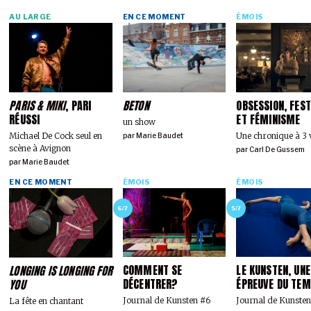
AU LARGE
EN CE MOMENT
ÉMOIS
PARIS & MIKI
, PARI
BETON
OBSESSION, FEST
RÉUSSI
ET FÉMINISME
un show
Michael De Cock seul en
Une chronique à 3 
par
Marie Baudet
scène à Avignon
par
Carl De Gussem
par
Marie Baudet
EN CE MOMENT
ÉMOIS
ÉMOIS
6/7
5/7
COMMENT SE
LE KUNSTEN, UNE
LONGING IS LONGING FOR
DÉCENTRER?
ÉPREUVE DU TE
YOU
Journal de Kunsten #6
Journal de Kunsten
La fête en chantant