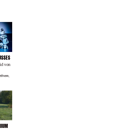
USSES
rid von
ethem
,
NIUM