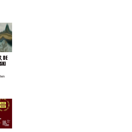
G
, DE
SKI
llen