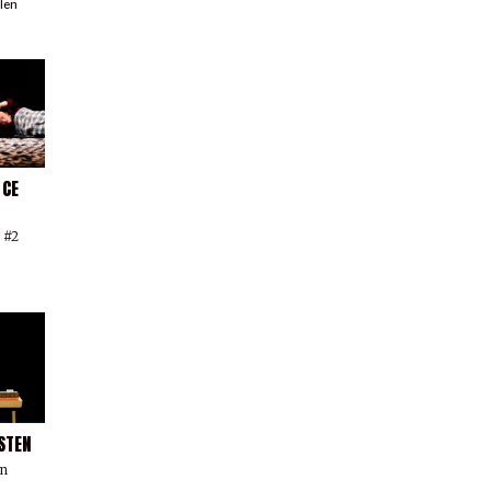
llen
 CE
 #2
STEN
un