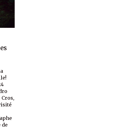
res
 a
le!
24
dro
 Cros,
isité
raphe
e de