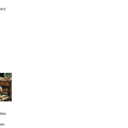
rary
eber
llen