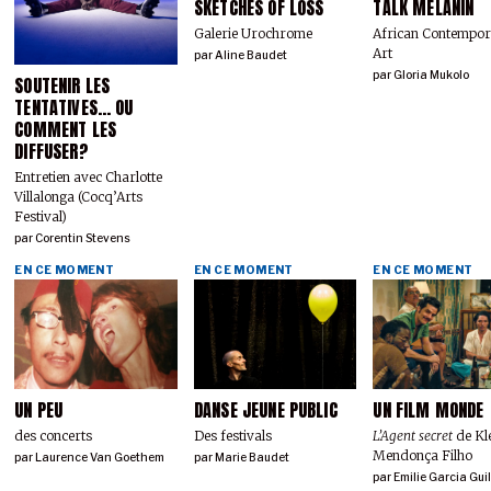
SKETCHES OF LOSS
TALK MELANIN
Galerie Urochrome
African Contempo
Art
par
Aline Baudet
par
Gloria Mukolo
SOUTENIR LES
TENTATIVES… OU
COMMENT LES
DIFFUSER?
Entretien avec Charlotte
Villalonga (Cocq’Arts
Festival)
par
Corentin Stevens
EN CE MOMENT
EN CE MOMENT
EN CE MOMENT
UN PEU
DANSE JEUNE PUBLIC
UN FILM MONDE
des concerts
Des festivals
L’Agent secret
de Kl
Mendonça Filho
par
Laurence Van Goethem
par
Marie Baudet
par
Emilie Garcia Gui