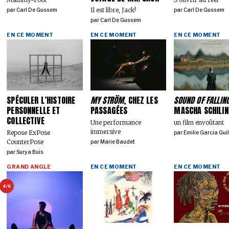
Il est libre, Jack!
par
Carl De Gussem
par
Carl De Gussem
par
Carl De Gussem
EN CE MOMENT
EN CE MOMENT
EN CE MOMENT
SPÉCULER L’HISTOIRE
MY STRÖM
, CHEZ LES
SOUND OF FALLIN
PERSONNELLE ET
PASSAGÉES
MASCHA SCHILIN
COLLECTIVE
Une performance
un film envoûtant
immersive
Repose ExPose
par
Emilie Garcia Gui
CounterPose
par
Marie Baudet
par
Surya Buis
GRAND ANGLE
EN CE MOMENT
EN CE MOMENT
4/6