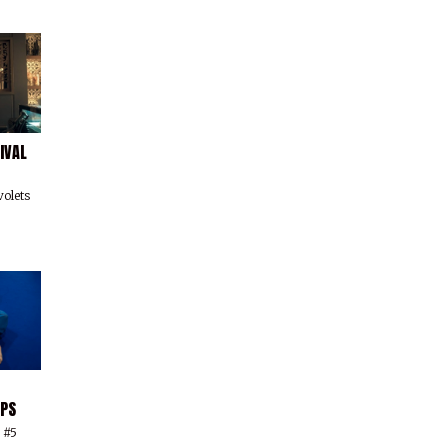
IVAL
volets
MPS
 #5