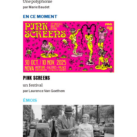
Une polyphonie
par
Marie Baudet
EN CE MOMENT
PINK SCREENS
un festival
par
Laurence Van Goethem
ÉMOIS