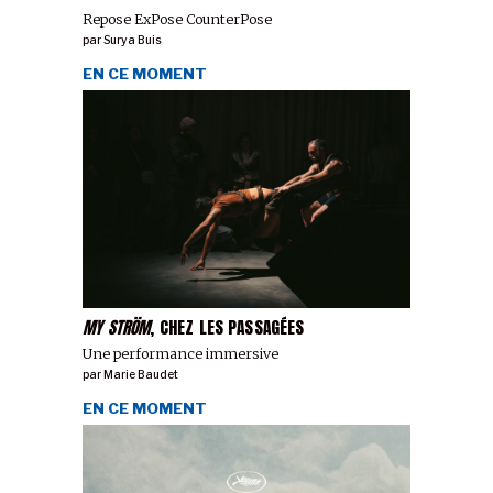
Repose ExPose CounterPose
par
Surya Buis
EN CE MOMENT
MY STRÖM
, CHEZ LES PASSAGÉES
Une performance immersive
par
Marie Baudet
EN CE MOMENT