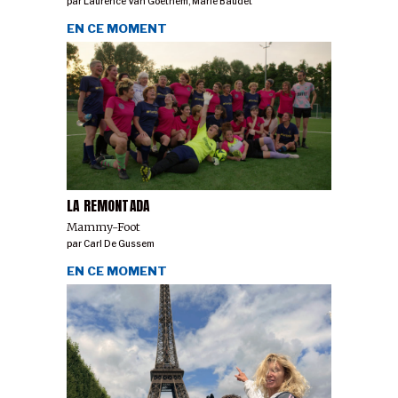
par
Laurence Van Goethem
,
Marie Baudet
EN CE MOMENT
LA REMONTADA
Mammy-Foot
par
Carl De Gussem
EN CE MOMENT