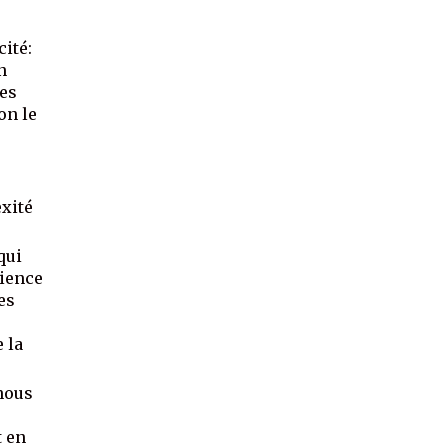
ité:
n
les
on le
exité
qui
cience
es
e la
 nous
t en