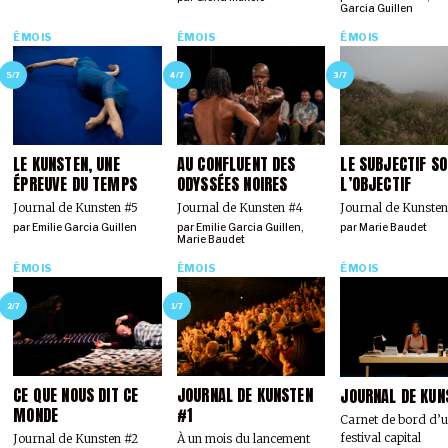
Garcia Guillen
ÉMOIS
ÉMOIS
ÉMOIS
5/7
4/7
3/7
LE KUNSTEN, UNE
AU CONFLUENT DES
LE SUBJECTIF S
ÉPREUVE DU TEMPS
ODYSSÉES NOIRES
L’OBJECTIF
Journal de Kunsten #5
Journal de Kunsten #4
Journal de Kunsten
par
Emilie Garcia Guillen
par
Emilie Garcia Guillen
,
par
Marie Baudet
Marie Baudet
ÉMOIS
ÉMOIS
ÉMOIS
2/7
1/7
CE QUE NOUS DIT CE
JOURNAL DE KUNSTEN
JOURNAL DE KUN
MONDE
#1
Carnet de bord d’
festival capital
Journal de Kunsten #2
À un mois du lancement