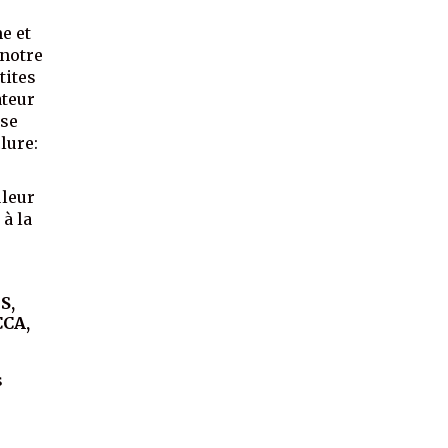
e et
 notre
tites
ateur
 se
lure:
uleur
 à la
S,
CCA,
s
e