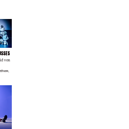
USSES
rid von
ethem
,