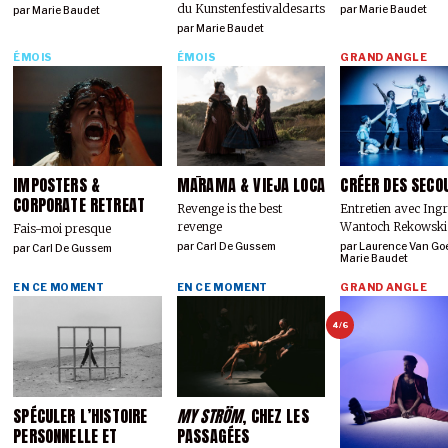
du Kunstenfestivaldesarts
par
Marie Baudet
par
Marie Baudet
par
Marie Baudet
ÉMOIS
ÉMOIS
GRAND ANGLE
IMPOSTERS &
MĀRAMA & VIEJA LOCA
CRÉER DES SECO
CORPORATE RETREAT
Revenge is the best
Entretien avec Ing
revenge
Wantoch Rekowski
Fais-moi presque
par
Carl De Gussem
par
Laurence Van Go
par
Carl De Gussem
Marie Baudet
EN CE MOMENT
EN CE MOMENT
GRAND ANGLE
4/6
SPÉCULER L’HISTOIRE
MY STRÖM
, CHEZ LES
PERSONNELLE ET
PASSAGÉES