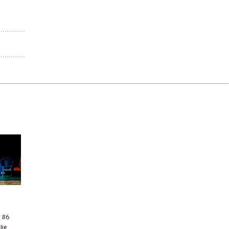
n #6
lie