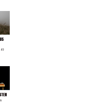
OUS
 #3
STEN
un