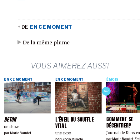
+ DE
EN CE MOMENT
De la même plume
VOUS AIMEREZ AUSSI
EN CE MOMENT
EN CE MOMENT
ÉMOIS
6/7
COMMENT SE
BETON
L’ÉVEIL DU SOUFFLE
DÉCENTRER?
VITAL
un show
Journal de Kunste
une expo
par
Marie Baudet
par
Marie Baudet
,
Emi
par
Gloria Mukolo