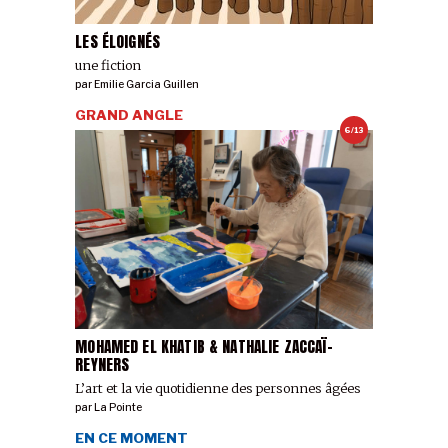
LES ÉLOIGNÉS
une fiction
par
Emilie Garcia Guillen
GRAND ANGLE
6/13
MOHAMED EL KHATIB & NATHALIE ZACCAÏ-
REYNERS
L’art et la vie quotidienne des personnes âgées
par
La Pointe
EN CE MOMENT