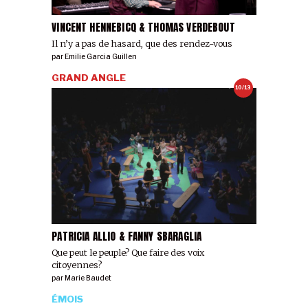
VINCENT HENNEBICQ & THOMAS VERDEBOUT
Il n’y a pas de hasard, que des rendez-vous
par
Emilie Garcia Guillen
GRAND ANGLE
10/13
PATRICIA ALLIO & FANNY SBARAGLIA
Que peut le peuple? Que faire des voix
citoyennes?
par
Marie Baudet
ÉMOIS