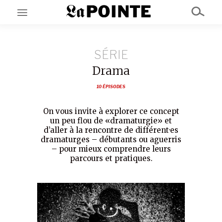
SÉRIE
EN CE MOMENT
GRAND ANGLE
Drama
AU LARGE
ÉMOIS
10 ÉPISODES
EN CHANTIER
SÉRIES
On vous invite à explorer ce concept
un peu flou de «dramaturgie» et
d’aller à la rencontre de différent·es
À PROPOS
dramaturges – débutants ou aguerris
NOS PARTENAIRES
– pour mieux comprendre leurs
SOUTENEZ NOUS
parcours et pratiques.