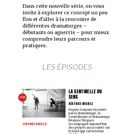
Dans cette nouvelle série, on vous
invite à explorer ce concept un peu
flou et d’aller à la rencontre de
différent·es dramaturges –
débutants ou aguerris – pour mieux
comprendre leurs parcours et
pratiques.
LES ÉPISODES
LA SENTINELLE DU
SENS
3/10
BÉATRICE WEGNEZ
Depuis toujours fascinée
par la dramaturgie, la
comédienne et dramaturge
Béatrice Wegnez
GRAND ANGLE
accompagne aujourd'hui
des projets aussi variés sur
le fond que sur la forme