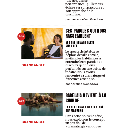
(théâtre, danse,
performance...). Elle nous
éclaire sur son parcours et
son approche de la
discipline.
par
Laurence Van Goethem
CES PAROLES QUI NOUS
RASSEMBLENT
2/10
ENTRETIEN AVEC ÉLISE
SIMONET
Le spectacle
Jukebox
se
déploie de ville en ville,
invitant les habitant·es à
entendre leurs paroles et
GRAND ANGLE
discours quotidiens
performés sur une scène de
théâtre. Nous avons
rencontré sa dramaturge et
directrice artistique.
par
Karolina Svobodova
RABELAIS REVIENT À LA
CHARGE
1/10
ENTRETIEN AVEC ROBIN BIRGÉ,
DRAMATURGE
Dans cette nouvelle série,
nous explorons le concept
GRAND ANGLE
un peu flou de
«dramaturgie» appliqué