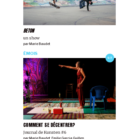
BETON
un show
par
Marie Baudet
ÉMOIS
6/7
COMMENT SE DÉCENTRER?
Journal de Kunsten #6
par
Marie Baudet
,
Emilie Garcia Guillen