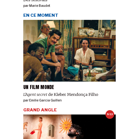
par
Marie Baudet
EN CE MOMENT
UN FILM MONDE
L’Agent secret
de Kleber Mendonça Filho
par
Emilie Garcia Guillen
GRAND ANGLE
9/13