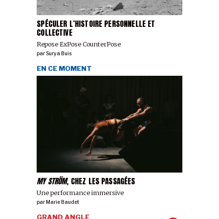
SPÉCULER L’HISTOIRE PERSONNELLE ET
COLLECTIVE
Repose ExPose CounterPose
par
Surya Buis
EN CE MOMENT
MY STRÖM
, CHEZ LES PASSAGÉES
Une performance immersive
par
Marie Baudet
GRAND ANGLE