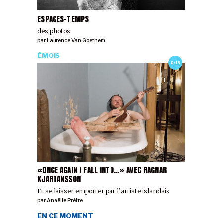
ESPACES-TEMPS
des photos
par
Laurence Van Goethem
ÉMOIS
6/15
«ONCE AGAIN I FALL INTO…» AVEC RAGNAR
KJARTANSSON
Et se laisser emporter par l’artiste islandais
par
Anaëlle Prêtre
EN CE MOMENT