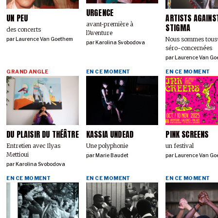
URGENCE
UN PEU
ARTISTS AGAINS
avant-première à
STIGMA
des concerts
l'Aventure
Nous sommes tous·
par
Laurence Van Goethem
par
Karolina Svobodova
séro-concerné·es
par
Laurence Van Go
GRAND ANGLE
EN CE MOMENT
EN CE MOMENT
DU PLAISIR DU THÉÂTRE
KASSIA UNDEAD
PINK SCREENS
Entretien avec Ilyas
Une polyphonie
un festival
Mettioui
par
Marie Baudet
par
Laurence Van Go
par
Karolina Svobodova
EN CE MOMENT
EN CE MOMENT
EN CE MOMENT