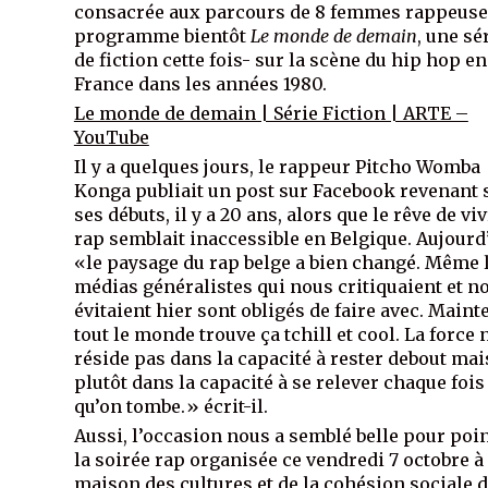
consacrée aux parcours de 8 femmes rappeuse
programme bientôt
Le monde de demain
, une sé
de fiction cette fois- sur la scène du hip hop en
France dans les années 1980.
Le monde de demain | Série Fiction | ARTE –
YouTube
Il y a quelques jours, le rappeur Pitcho Womba
Konga publiait un post sur Facebook revenant 
ses débuts, il y a 20 ans, alors que le rêve de vi
rap semblait inaccessible en Belgique. Aujourd
«le paysage du rap belge a bien changé. Même 
médias généralistes qui nous critiquaient et n
évitaient hier sont obligés de faire avec. Maint
tout le monde trouve ça tchill et cool. La force 
réside pas dans la capacité à rester debout mai
plutôt dans la capacité à se relever chaque fois
qu’on tombe.» écrit-il.
Aussi, l’occasion nous a semblé belle pour poi
la soirée rap organisée ce vendredi 7 octobre à 
maison des cultures et de la cohésion sociale 