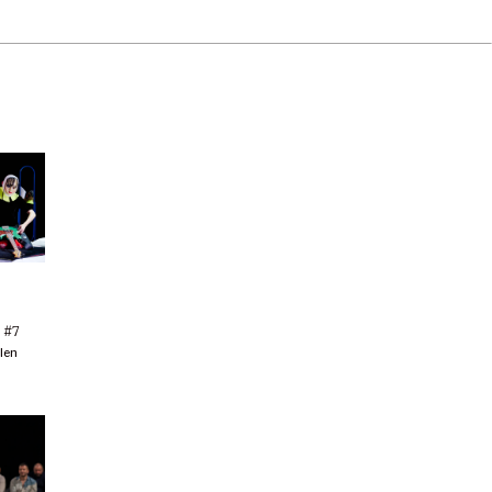
n #7
llen