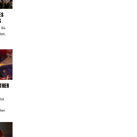
ES
S
n #4
llen
,
THER
ssa
llen