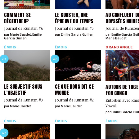
COMMENT SE
LE KUNSTEN, UNE
AU CONFLUENT D
DÉCENTRER?
ÉPREUVE DU TEMPS
ODYSSÉES NOIRE
Journal de Kunsten #6
Journal de Kunsten #5
Journal de Kunste
par
Marie Baudet
,
Emilie
par
Emilie Garcia Guillen
par
Emilie Garcia Gui
Garcia Guillen
Marie Baudet
ÉMOIS
ÉMOIS
GRAND ANGLE
3/7
2/7
LE SUBJECTIF SOUS
CE QUE NOUS DIT CE
AUTOUR DE TOGE
L’OBJECTIF
MONDE
FOR CONGO
Journal de Kunsten #3
Journal de Kunsten #2
Entretien avec Raï
Yowali
par
Marie Baudet
par
Marie Baudet
par
Emilie Garcia Gui
ÉMOIS
ÉMOIS
ÉMOIS
1/7