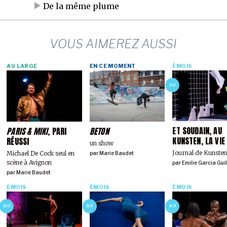
De la même plume
VOUS AIMEREZ AUSSI
AU LARGE
EN CE MOMENT
ÉMOIS
7/7
ET SOUDAIN, AU
PARIS & MIKI
, PARI
BETON
KUNSTEN, LA VIE
RÉUSSI
un show
Journal de Kunste
Michael De Cock seul en
par
Marie Baudet
scène à Avignon
par
Emilie Garcia Gui
par
Marie Baudet
ÉMOIS
ÉMOIS
ÉMOIS
6/7
5/7
4/7