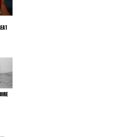
REAT
OIRE