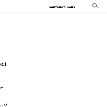
soutenez-nous
edi
s
k-
des)