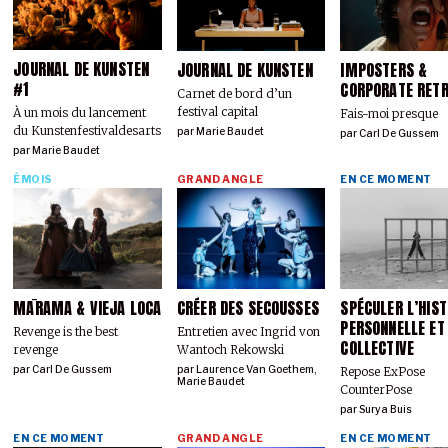
JOURNAL DE KUNSTEN
JOURNAL DE KUNSTEN
IMPOSTERS &
#1
CORPORATE RET
Carnet de bord d’un
festival capital
À un mois du lancement
Fais-moi presque
du Kunstenfestivaldesarts
par
Marie Baudet
par
Carl De Gussem
par
Marie Baudet
ÉMOIS
GRAND ANGLE
EN CE MOMENT
MĀRAMA & VIEJA LOCA
CRÉER DES SECOUSSES
SPÉCULER L’HIST
PERSONNELLE ET
Revenge is the best
Entretien avec Ingrid von
COLLECTIVE
revenge
Wantoch Rekowski
par
Carl De Gussem
par
Laurence Van Goethem
,
Repose ExPose
Marie Baudet
CounterPose
par
Surya Buis
EN CE MOMENT
GRAND ANGLE
EN CE MOMENT