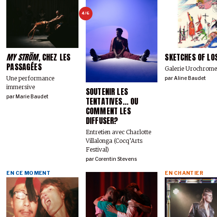
4/6
MY STRÖM
, CHEZ LES
SKETCHES OF LO
PASSAGÉES
Galerie Urochrom
Une performance
par
Aline Baudet
immersive
SOUTENIR LES
par
Marie Baudet
TENTATIVES… OU
COMMENT LES
DIFFUSER?
Entretien avec Charlotte
Villalonga (Cocq’Arts
Festival)
par
Corentin Stevens
EN CE MOMENT
EN CHANTIER