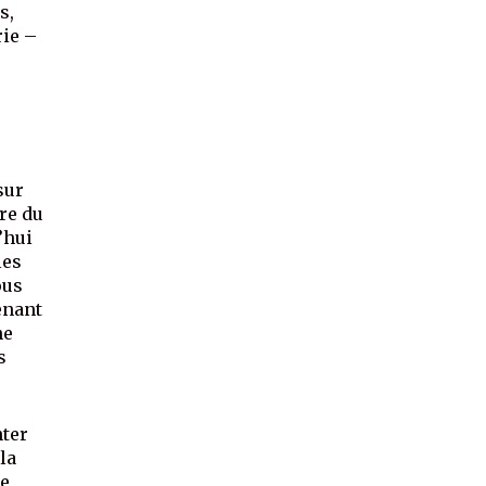
s,
rie –
sur
vre du
’hui
les
ous
enant
ne
s
nter
la
de