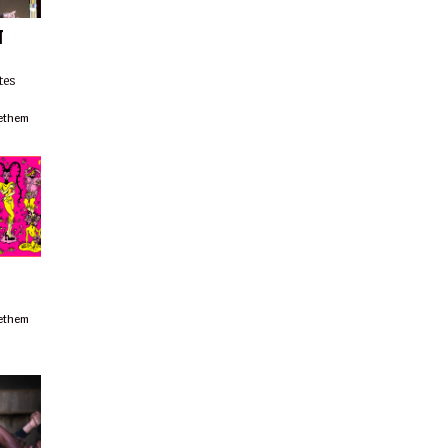
T
tes
ethem
ethem