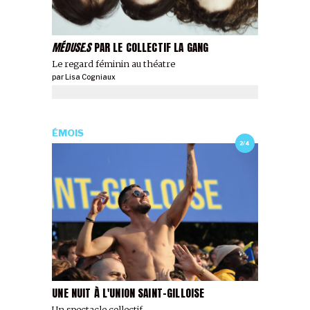
MÉDUSE.S
PAR LE COLLECTIF LA GANG
Le regard féminin au théatre
par
Lisa Cogniaux
ÉMOIS
2/4
UNE NUIT À L'UNION SAINT-GILLOISE
Un spectacle collectif