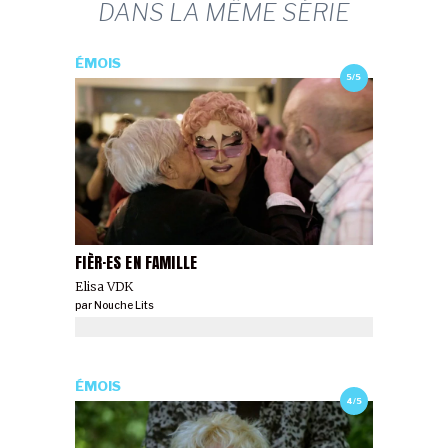
DANS LA MÊME SÉRIE
ÉMOIS
5/5
FIÈR·ES EN FAMILLE
Elisa VDK
par
Nouche Lits
ÉMOIS
4/5