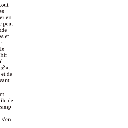
tout
es
rer en
e peut
nde
es et
e
le
chir
al
is?».
 et de
vant
nt
cile de
 camp
 s’en