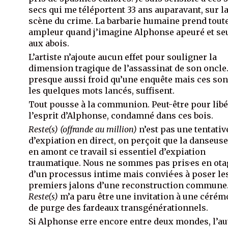
secs qui me téléportent 33 ans auparavant, sur l
scène du crime. La barbarie humaine prend tout
ampleur quand j’imagine Alphonse apeuré et seu
aux abois.
L’artiste n’ajoute aucun effet pour souligner la
dimension tragique de l’assassinat de son oncle.
presque aussi froid qu’une enquête mais ces son
les quelques mots lancés, suffisent.
Tout pousse à la communion. Peut-être pour lib
l’esprit d’Alphonse, condamné dans ces bois.
Reste(s)
(offrande au million)
n’est pas une tentativ
d’expiation en direct, on perçoit que la danseuse 
en amont ce travail si essentiel d’expiation
traumatique. Nous ne sommes pas pris·es en ota
d’un processus intime mais convié·es à poser le
premiers jalons d’une reconstruction commune
Reste(s)
m’a paru être une invitation à une cérém
de purge des fardeaux transgénérationnels.
Si Alphonse erre encore entre deux mondes, l’au