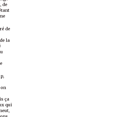
, de
étant
mme
ré de
de la
é
au
re
p,
, on
is ça
ux qui
meut,
sons