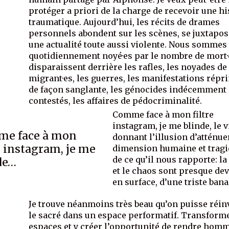
protéger a priori de la charge de recevoir une hi
traumatique. Aujourd’hui, les récits de drames
personnels abondent sur les scènes, se juxtapos
une actualité toute aussi violente. Nous sommes
quotidiennement noyé·es par le nombre de mort·
disparaissent derrière les rafles, les noyades de
migrant·es, les guerres, les manifestations rép
de façon sanglante, les génocides indécemment
contestés, les affaires de pédocriminalité.
Comme face à mon filtre
instagram, je me blinde, le v
e face à mon
donnant l’illusion d’atténue
e instagram, je me
dimension humaine et trag
de ce qu’il nous rapporte: l
de…
et le chaos sont presque de
en surface, d’une triste banal
Je trouve néanmoins très beau qu’on puisse réin
le sacré dans un espace performatif. Transform
espaces et y créer l’opportunité de rendre hom