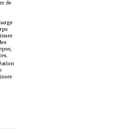
er de
charge
orps
tinuer
des
repos,
tes.
réation
e
aisser