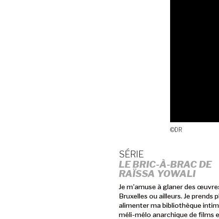
©DR
SÉRIE
LE BRIC-À-BRAC DE
RAÏSSA YOWALI
Je m'amuse à glaner des œuvre
Bruxelles ou ailleurs. Je prends pl
alimenter ma bibliothèque intim
méli-mélo anarchique de films 