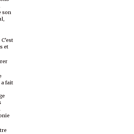
a
e son
l,
 C’est
s et
érer
e
a fait
ge
s
.
onie
tre