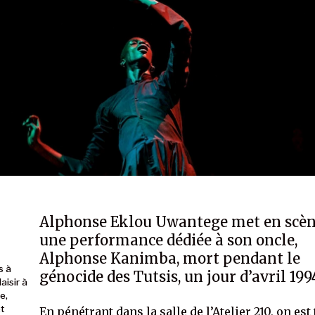
Alphonse Eklou Uwantege met en scè
une performance dédiée à son oncle,
Alphonse Kanimba, mort pendant le
s à
génocide des Tutsis, un jour d’avril 199
aisir à
e,
et
En pénétrant dans la salle de l’Atelier 210, on est