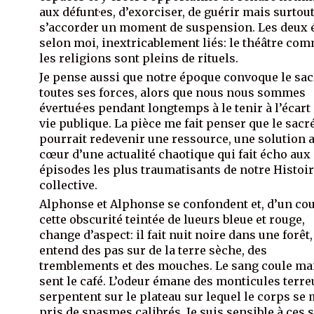
aux défunt·es, d’exorciser, de guérir mais surtout
s’accorder un moment de suspension. Les deux 
selon moi, inextricablement liés: le théâtre co
les religions sont pleins de rituels.
Je pense aussi que notre époque convoque le sac
toutes ses forces, alors que nous nous sommes
évertué·es pendant longtemps à le tenir à l’écart 
vie publique. La pièce me fait penser que le sacr
pourrait redevenir une ressource, une solution 
cœur d’une actualité chaotique qui fait écho aux
épisodes les plus traumatisants de notre Histoi
collective.
Alphonse et Alphonse se confondent et, d’un cou
cette obscurité teintée de lueurs bleue et rouge,
change d’aspect: il fait nuit noire dans une forêt
entend des pas sur de la terre sèche, des
tremblements et des mouches. Le sang coule ma
sent le café. L’odeur émane des monticules terre
serpentent sur le plateau sur lequel le corps se 
pris de spasmes calibrés. Je suis sensible à ces 