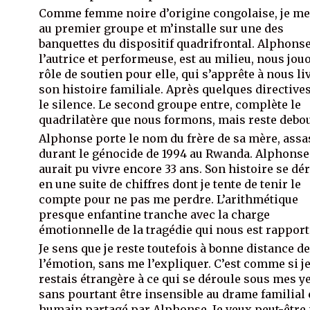
Comme femme noire d’origine congolaise, je me
au premier groupe et m’installe sur une des
banquettes du dispositif quadrifrontal. Alphonse
l’autrice et performeuse, est au milieu, nous jou
rôle de soutien pour elle, qui s’apprête à nous li
son histoire familiale. Après quelques directives
le silence. Le second groupe entre, complète le
quadrilatère que nous formons, mais reste debou
Alphonse porte le nom du frère de sa mère, assa
durant le génocide de 1994 au Rwanda. Alphonse
aurait pu vivre encore 33 ans. Son histoire se dé
en une suite de chiffres dont je tente de tenir le
compte pour ne pas me perdre. L’arithmétique
presque enfantine tranche avec la charge
émotionnelle de la tragédie qui nous est rapport
Je sens que je reste toutefois à bonne distance d
l’émotion, sans me l’expliquer. C’est comme si j
restais étrangère à ce qui se déroule sous mes y
sans pourtant être insensible au drame familial 
humain partagé par Alphonse. Je veux peut-être