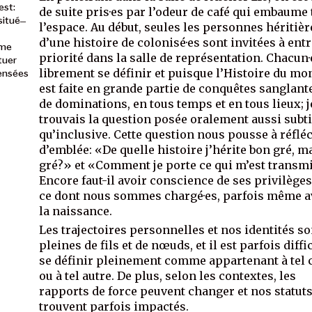
est:
de suite pris·es par l’odeur de café qui embaume 
itué ̶
l’espace. Au début, seules les personnes héritièr
d’une histoire de colonisé·es sont invitées à ent
 me
priorité dans la salle de représentation. Chacun·
tuer
librement se définir et puisque l’Histoire du mo
ensées
est faite en grande partie de conquêtes sanglant
de dominations, en tous temps et en tous lieux; j
trouvais la question posée oralement aussi subti
qu’inclusive. Cette question nous pousse à réflé
d’emblée: «De quelle histoire j’hérite bon gré, m
gré?» et «Comment je porte ce qui m’est transm
Encore faut-il avoir conscience de ses privilèges
ce dont nous sommes chargé·es, parfois même a
la naissance.
Les trajectoires personnelles et nos identités so
pleines de fils et de nœuds, et il est parfois diffi
se définir pleinement comme appartenant à tel
ou à tel autre. De plus, selon les contextes, les
rapports de force peuvent changer et nos statuts
trouvent parfois impactés.