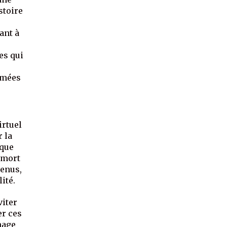
stoire
ant à
es qui
rimées
irtuel
r la
ique
a mort
venus,
ité.
viter
er ces
mage