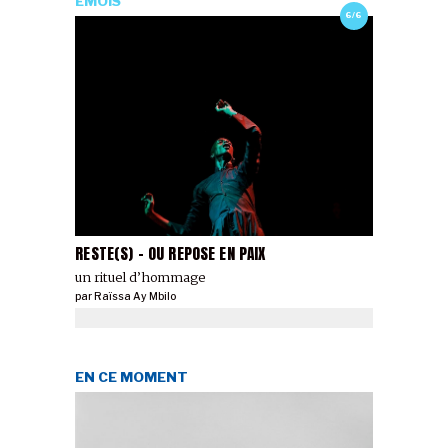
ÉMOIS
6/6
RESTE(S) - OU REPOSE EN PAIX
un rituel d’hommage
par
Raïssa Ay Mbilo
EN CE MOMENT