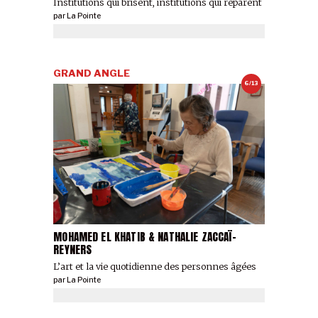
Institutions qui brisent, institutions qui réparent
par
La Pointe
GRAND ANGLE
6/13
MOHAMED EL KHATIB & NATHALIE ZACCAÏ-
REYNERS
L’art et la vie quotidienne des personnes âgées
par
La Pointe