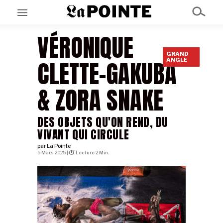
VÉRONIQUE
GRAND
EN CE MOMENT
CLETTE-GAKUBA
ANGLE
GRAND ANGLE
AU LARGE
ÉMOIS
& ZORA SNAKE
EN CHANTIER
SÉRIES
DES OBJETS QU'ON REND, DU
VIVANT QUI CIRCULE
À PROPOS
NOS PARTENAIRES
par
La Pointe
5 Mars 2025 |
Lecture 2 Min.
SOUTENEZ NOUS