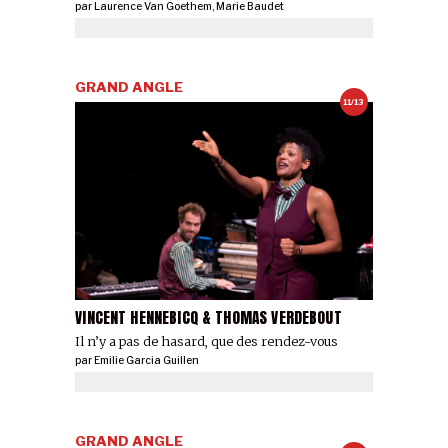
par
Laurence Van Goethem
,
Marie Baudet
GRAND ANGLE
11/13
VINCENT HENNEBICQ & THOMAS VERDEBOUT
Il n’y a pas de hasard, que des rendez-vous
par
Emilie Garcia Guillen
GRAND ANGLE