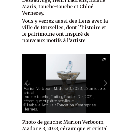
Maris, touche-touche et Chloé
Vernerey.
Vous y verrez aussi des liens avec la
ville de Bruxelles, dont l’histoire et
le patrimoine ont inspiré de
nouveaux motifs à l’artiste.
1/2
Marion Verboom, Madone 3, 2023, céramique et
2/2
cristal
touche-touche, Fruiting Bodies Bar, 2021,
Marion Ver
céramique et plâtre acrylique
béton, rés
© Isabelle Arthuis / Fondation d’entreprise
© Isabelle
Hermès.
Hermès.
Photo de gauche: Marion Verboom,
Madone 3, 2023, céramique et cristal