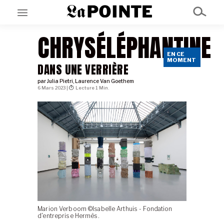
CHRYSÉLÉPHANTINE
EN CE
EN CE MOMENT
MOMENT
GRAND ANGLE
DANS UNE VERRIÈRE
AU LARGE
par
Julia Pietri
,
Laurence Van Goethem
ÉMOIS
6 Mars 2023 |
Lecture 1 Min.
EN CHANTIER
SÉRIES
À PROPOS
NOS PARTENAIRES
SOUTENEZ NOUS
Marion Verboom ©Isabelle Arthuis - Fondation
d’entreprise Hermès.