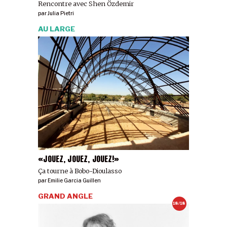
Rencontre avec Shen Özdemir
par
Julia Pietri
AU LARGE
«JOUEZ, JOUEZ, JOUEZ!»
Ça tourne à Bobo-Dioulasso
par
Emilie Garcia Guillen
GRAND ANGLE
18/18