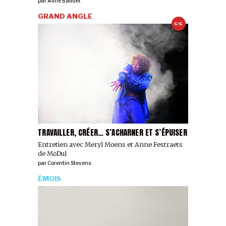
par
Aline Baudet
GRAND ANGLE
6/6
TRAVAILLER, CRÉER… S’ACHARNER ET S’ÉPUISER
Entretien avec Meryl Moens et Anne Festraets
de MoDul
par
Corentin Stevens
ÉMOIS