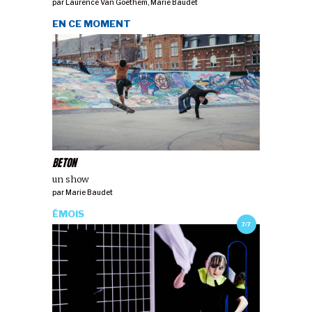
par
Laurence Van Goethem
,
Marie Baudet
EN CE MOMENT
BETON
un show
par
Marie Baudet
ÉMOIS
7/7