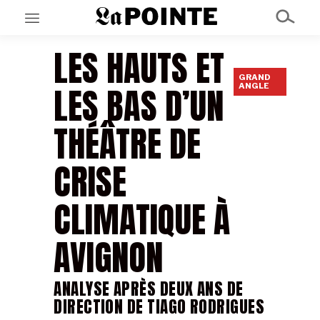
LES HAUTS ET
GRAND
EN CE MOMENT
LES BAS D’UN
ANGLE
GRAND ANGLE
AU LARGE
ÉMOIS
THÉÂTRE DE
EN CHANTIER
SÉRIES
CRISE
À PROPOS
CLIMATIQUE À
NOS PARTENAIRES
SOUTENEZ NOUS
AVIGNON
ANALYSE APRÈS DEUX ANS DE
DIRECTION DE TIAGO RODRIGUES