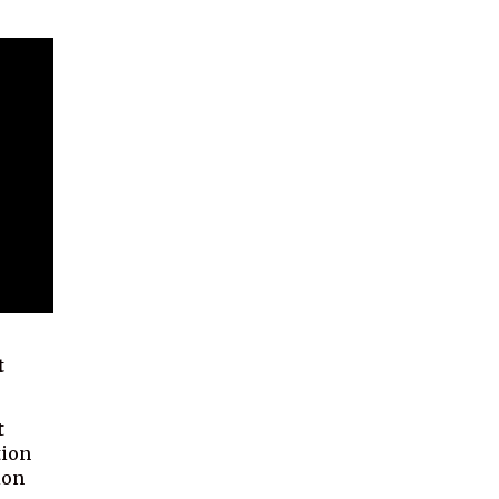
t
t
tion
ion