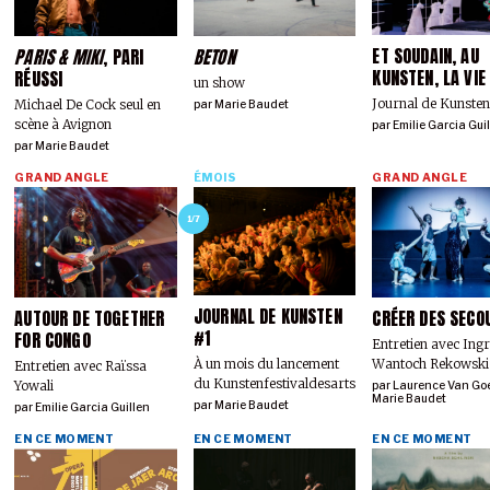
ET SOUDAIN, AU
PARIS & MIKI
, PARI
BETON
KUNSTEN, LA VIE
RÉUSSI
un show
Journal de Kunste
Michael De Cock seul en
par
Marie Baudet
scène à Avignon
par
Emilie Garcia Gui
par
Marie Baudet
GRAND ANGLE
ÉMOIS
GRAND ANGLE
1/7
JOURNAL DE KUNSTEN
AUTOUR DE TOGETHER
CRÉER DES SECO
#1
FOR CONGO
Entretien avec Ing
Wantoch Rekowski
À un mois du lancement
Entretien avec Raïssa
du Kunstenfestivaldesarts
Yowali
par
Laurence Van Go
Marie Baudet
par
Marie Baudet
par
Emilie Garcia Guillen
EN CE MOMENT
EN CE MOMENT
EN CE MOMENT