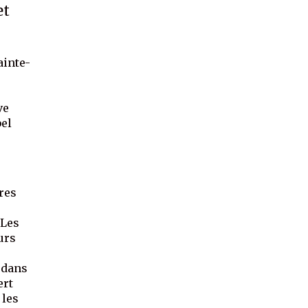
et
ainte-
s
ve
bel
res
 Les
urs
 dans
ert
 les