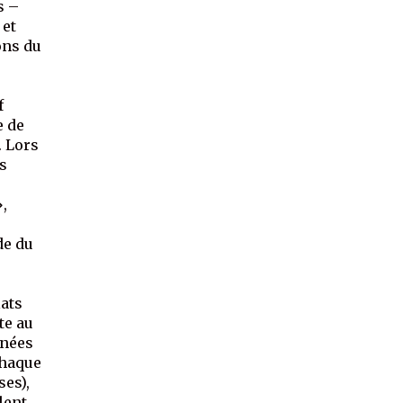
s –
 et
ons du
f
e de
. Lors
es
»,
ude du
lats
te au
nnées
chaque
es),
lent