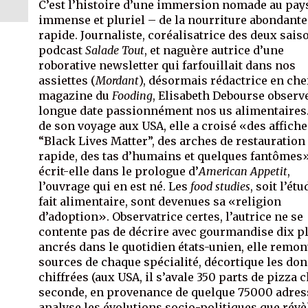
C’est l’histoire d’une immersion nomade au pay
immense et pluriel – de la nourriture abondante
rapide. Journaliste, coréalisatrice des deux sais
podcast
Salade Tout
, et naguère autrice d’une
roborative newsletter qui farfouillait dans nos
assiettes (
Mordant
), désormais rédactrice en che
magazine du
Fooding
, Elisabeth Debourse observ
longue date passionnément nos us alimentaires
de son voyage aux USA, elle a croisé «des affich
“Black Lives Matter”, des arches de restauration
rapide, des tas d’humains et quelques fantômes
écrit-elle dans le prologue d’
American Appetit
,
l’ouvrage qui en est né. Les
food studies
, soit l’ét
fait alimentaire, sont devenues sa «religion
d’adoption». Observatrice certes, l’autrice ne se
contente pas de décrire avec gourmandise dix p
ancrés dans le quotidien états-unien, elle remon
sources de chaque spécialité, décortique les do
chiffrées (aux USA, il s’avale 350 parts de pizza 
seconde, en provenance de quelque 75000 adress
analyse les évolutions socio-politiques que révè