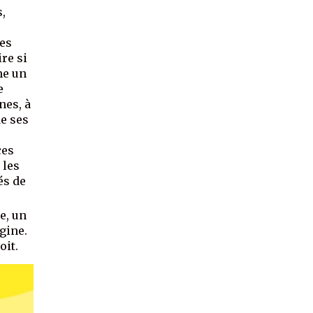
s,
des
ire si
me un
e
nes, à
de ses
ces
 les
és de
e, un
gine.
oit.