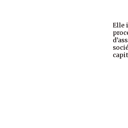
Elle 
proc
d’as
soci
capit