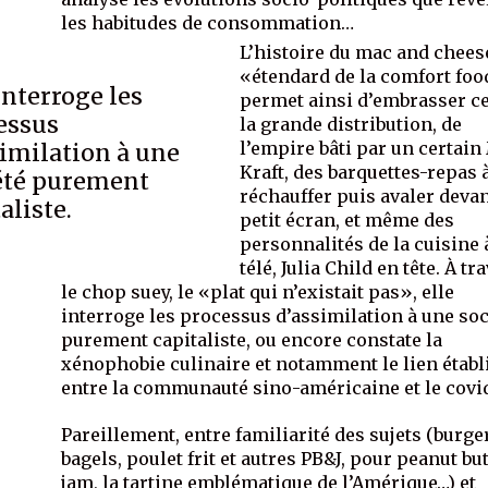
les habitudes de consommation…
L’histoire du mac and cheese
«étendard de la comfort foo
interroge les
permet ainsi d’embrasser ce
essus
la grande distribution, de
l’empire bâti par un certain
similation à une
Kraft, des barquettes-repas 
été purement
réchauffer puis avaler devan
aliste.
petit écran, et même des
personnalités de la cuisine 
télé, Julia Child en tête. À tr
le chop suey, le «plat qui n’existait pas», elle
interroge les processus d’assimilation à une soc
purement capitaliste, ou encore constate la
xénophobie culinaire et notamment le lien établ
entre la communauté sino-américaine et le covi
Pareillement, entre familiarité des sujets (burger
bagels, poulet frit et autres PB&J, pour peanut bu
jam, la tartine emblématique de l’Amérique…) et