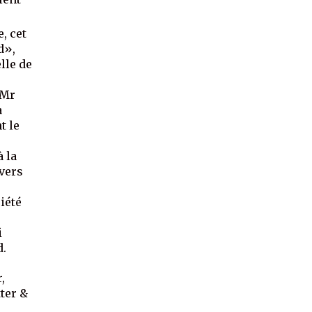
, cet
d»,
lle de
 Mr
à
t le
à la
avers
iété
i
d.
,
tter &