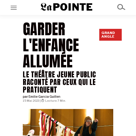
GARDER
GRAND
EN CE MOMENT
L'ENFANCE
ANGLE
GRAND ANGLE
AU LARGE
ÉMOIS
ALLUMÉE
EN CHANTIER
SÉRIES
LE THÉÂTRE JEUNE PUBLIC
RACONTÉ PAR CEUX QUI LE
À PROPOS
PRATIQUENT
NOS PARTENAIRES
SOUTENEZ NOUS
par
Emilie Garcia Guillen
15 Mai 2023 |
Lecture 7 Min.