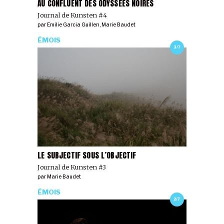
AU CONFLUENT DES ODYSSÉES NOIRES
Journal de Kunsten #4
par
Emilie Garcia Guillen
,
Marie Baudet
ÉMOIS
3/7
LE SUBJECTIF SOUS L’OBJECTIF
Journal de Kunsten #3
par
Marie Baudet
ÉMOIS
2/7