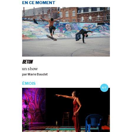
EN CE MOMENT
BETON
un show
par
Marie Baudet
ÉMOIS
6/7