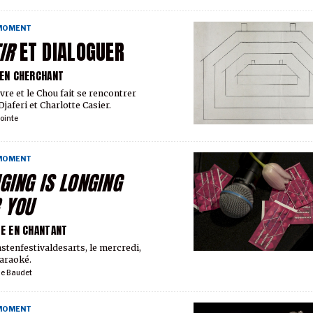
 MOMENT
IR
ET DIALOGUER
 EN CHERCHANT
vre et le Chou fait se rencontrer
jaferi et Charlotte Casier.
ointe
 MOMENT
GING IS LONGING
 YOU
TE EN CHANTANT
stenfestivaldesarts, le mercredi,
karaoké.
ie Baudet
 MOMENT