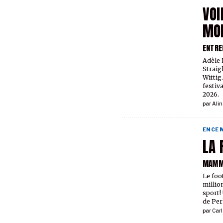
VOI
MON
ENTRE
Adèle 
Straig
Wittig
festiva
2026.
par
Alin
EN CE
LA
MAMM
Le foot
million
sport!
de Per
par
Car