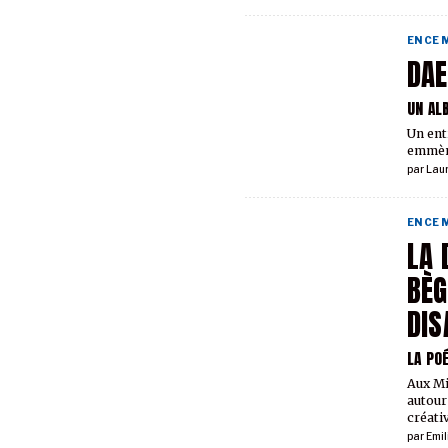
EN CE
DA
UN AL
Un ent
emmène
par
Lau
EN CE
LA 
BÈG
DIS
LA PO
Aux Mi
autou
créativ
par
Emil