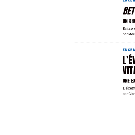
EN CE
BET
UN SH
Entre 
par
Mar
EN CE
L’É
VIT
UNE E
Décent
par
Glor