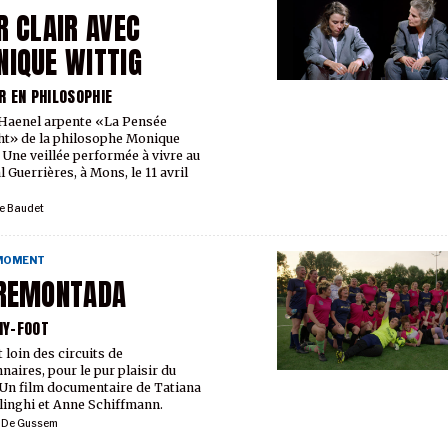
R CLAIR AVEC
IQUE WITTIG
R EN PHILOSOPHIE
Haenel arpente «La Pensée
ht» de la philosophe Monique
. Une veillée performée à vivre au
l Guerrières, à Mons, le 11 avril
e Baudet
 MOMENT
 REMONTADA
Y-FOOT
 loin des circuits de
naires, pour le pur plaisir du
 Un film documentaire de Tatiana
linghi et Anne Schiffmann.
l De Gussem