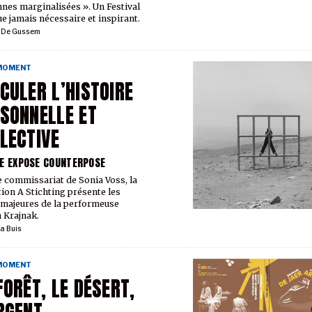
nes marginalisées ». Un Festival
ue jamais nécessaire et inspirant.
l De Gussem
 MOMENT
CULER L’HISTOIRE
SONNELLE ET
LECTIVE
E EXPOSE COUNTERPOSE
e commissariat de Sonia Voss, la
ion A Stichting présente les
 majeures de la performeuse
 Krajnak.
a Buis
 MOMENT
FORÊT, LE DÉSERT,