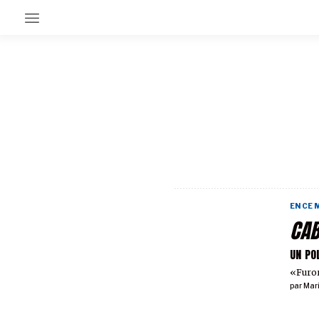
EN CE MOMENT
GRAND ANGLE
AU LARGE
ÉMOIS
EN CHANTIER
SÉRIES
EN CE
À PROPOS
CAB
NOS PARTENAIRES
SOUTENEZ NOUS
UN PO
«Furor
par
Mar