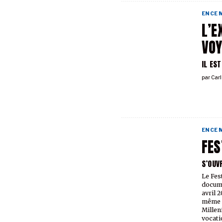
EN CE
L’E
VOY
IL EST
par
Car
EN CE
FES
S’OUV
Le Fes
docume
avril 2
même A
Millen
vocati