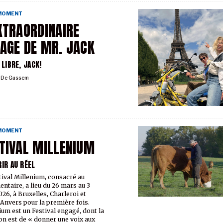
 MOMENT
XTRAORDINAIRE
AGE DE MR. JACK
 LIBRE, JACK!
l De Gussem
 MOMENT
TIVAL MILLENIUM
RIR AU RÉEL
tival Millenium, consacré au
ntaire, a lieu du 26 mars au 3
026, à Bruxelles, Charleroi et
nvers pour la première fois.
ium est un Festival engagé, dont la
on est de « donner une voix aux