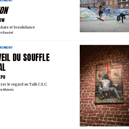
 MOMENT
ON
OW
skate et breakdance
ie Baudet
 MOMENT
VEIL DU SOUFFLE
AL
XPO
rer le regard au Talk C.E.C.
ia Mukolo