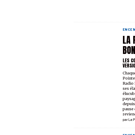
EN CE
LA 
BO
LES C
VERSI
Chaque
Pointe
Radio 
ses él
élucub
paysag
depuis
pause 
reviend
par
La P