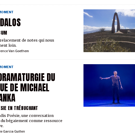
 MOMENT
EDALOS
BUM
relacement de notes qui nous
nt loin.
rence Van Goethem
 MOMENT
DRAMATURGIE DU
UE DE MICHAEL
ANKA
ÉSIE EN TRÉBUCHANT
dis Poésie, une conversation
r du bégaiement comme ressource
e.
ie Garcia Guillen