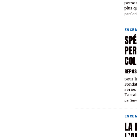
person
plus q
par
Car
EN CE
SPÉ
PER
COL
REPOS
Sous l
Fondat
séries
Tarrah
par
Sury
EN CE
LA 