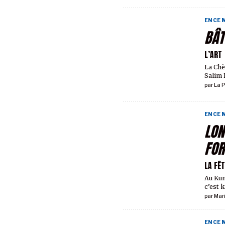
EN CE
BÂT
L’ART
La Chè
Salim D
par
La P
EN CE
LON
FOR
LA FÊ
Au Kun
c’est 
par
Mar
EN CE