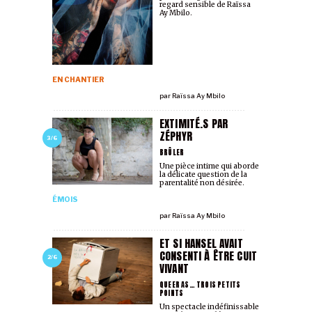
regard sensible de Raïssa
Ay Mbilo.
EN CHANTIER
par
Raïssa Ay Mbilo
EXTIMITÉ.S PAR
ZÉPHYR
3/6
BRÛLER
Une pièce intime qui aborde
la délicate question de la
parentalité non désirée.
ÉMOIS
par
Raïssa Ay Mbilo
ET SI HANSEL AVAIT
CONSENTI À ÊTRE CUIT
2/6
VIVANT
QUEER AS… TROIS PETITS
POINTS
Un spectacle indéfinissable