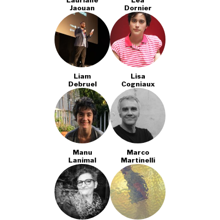
Lauriane
Léa
Jaouan
Dornier
Liam
Lisa
Debruel
Cogniaux
Manu
Marco
Lanimal
Martinelli