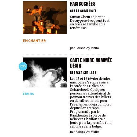
RABIBOCHÉES
CORPS COMPLICES
Suzon Gheur et Jeanne
Decuypere évoquent tout
en finesse l'amitié et la
tendresse.
EN CHANTIER
par
Raïssa Ay Mbilo
CARTE NOIRE NOMMÉE
DÉSIR
7/15
RÉBECCA CHAILLON
Les 15 et 16 février dernier,
une foule s’est pressée à
l’entrée des Halles de
Schaerbeek. Quelques
personnes attendaient de
ÉMOIS
pouvoir trouver des billets
en dernière minute pour
l’évènement déjà complet
depuis longtemps.
Programmée par le
Kaaitheater, la pièce de
Rébecca Chaillon était
jouée pour la première fois
sur une scène belge.
par
Raïssa Ay Mbilo