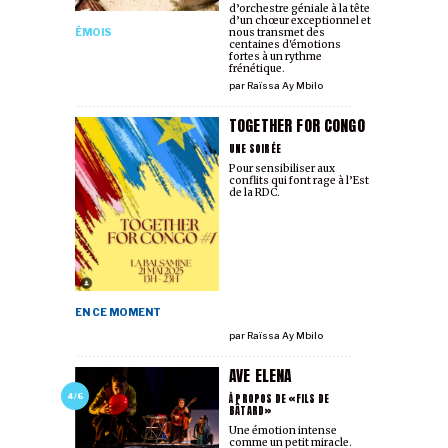
d’orchestre géniale à la tête
d’un chœur exceptionnel et
ÉMOIS
nous transmet des
centaines d'émotions
fortes à un rythme
frénétique.
par
Raïssa Ay Mbilo
TOGETHER FOR CONGO
UNE SOIRÉE
Pour sensibiliser aux
conflits qui font rage à l’Est
de la RDC.
EN CE MOMENT
par
Raïssa Ay Mbilo
AVE ELENA
À PROPOS DE «FILS DE
4/6
BÂTARD»
Une émotion intense
comme un petit miracle.