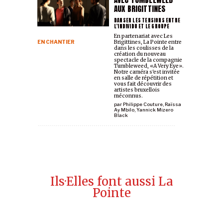
AUX BRIGITTINES
DANSER LES TENSIONS ENTRE
L'INDIVIDU ET LE GROUPE
En partenariat avec Les
EN CHANTIER
Brigittines, La Pointe entre
dans les coulisses de la
création du nouveau
spectacle de la compagnie
Tumbleweed, «A Very Eye».
Notre caméra s'est invitée
en salle de répétition et
vous fait découvrir des
artistes bruxellois
méconnus.
par
Philippe Couture
,
Raïssa
Ay Mbilo
,
Yannick Mizero
Black
Ils·Elles font aussi La
Pointe