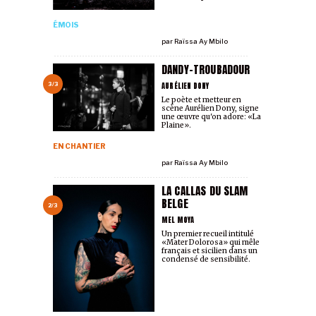
ÉMOIS
par
Raïssa Ay Mbilo
DANDY-TROUBADOUR
AURÉLIEN DONY
3/3
Le poète et metteur en
scène Aurélien Dony, signe
une œuvre qu'on adore: «La
Plaine».
EN CHANTIER
par
Raïssa Ay Mbilo
LA CALLAS DU SLAM
BELGE
2/3
MEL MOYA
Un premier recueil intitulé
«Mater Dolorosa» qui mêle
français et sicilien dans un
condensé de sensibilité.