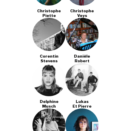
Christophe
Christophe
Piette
Veys
Corentin
Danièle
Stevens
Robert
Delphine
Lukas
Musch
Et Pierre