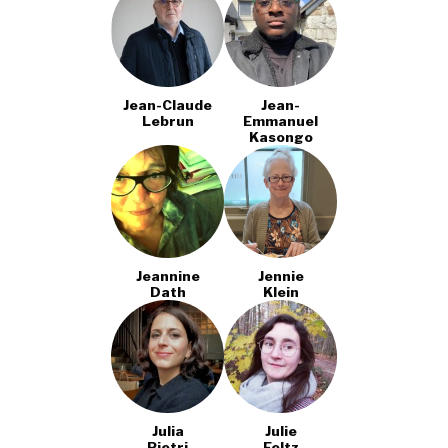
Jean-Claude
Jean-
Lebrun
Emmanuel
Kasongo
Jeannine
Jennie
Dath
Klein
Julia
Julie
Pietri
Feltz