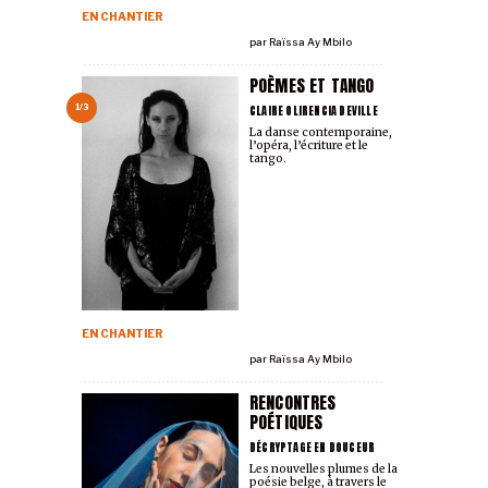
EN CHANTIER
par
Raïssa Ay Mbilo
POÈMES ET TANGO
CLAIRE OLIRENCIA DEVILLE
1/3
La danse contemporaine,
l’opéra, l’écriture et le
tango.
EN CHANTIER
par
Raïssa Ay Mbilo
RENCONTRES
POÉTIQUES
DÉCRYPTAGE EN DOUCEUR
Les nouvelles plumes de la
poésie belge, à travers le