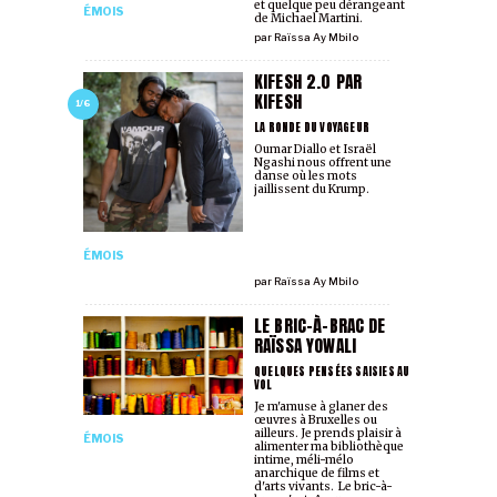
et quelque peu dérangeant
ÉMOIS
de Michael Martini.
par
Raïssa Ay Mbilo
KIFESH 2.0 PAR
KIFESH
1/6
LA RONDE DU VOYAGEUR
Oumar Diallo et Israël
Ngashi nous offrent une
danse où les mots
jaillissent du Krump.
ÉMOIS
par
Raïssa Ay Mbilo
LE BRIC-À-BRAC DE
RAÏSSA YOWALI
QUELQUES PENSÉES SAISIES AU
VOL
Je m'amuse à glaner des
œuvres à Bruxelles ou
ailleurs. Je prends plaisir à
ÉMOIS
alimenter ma bibliothèque
intime, méli-mélo
anarchique de films et
d'arts vivants. Le bric-à-