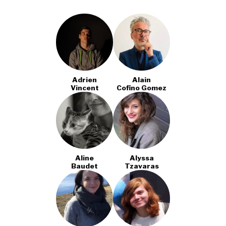
Adrien
Alain
Vincent
Cofino Gomez
Aline
Alyssa
Baudet
Tzavaras