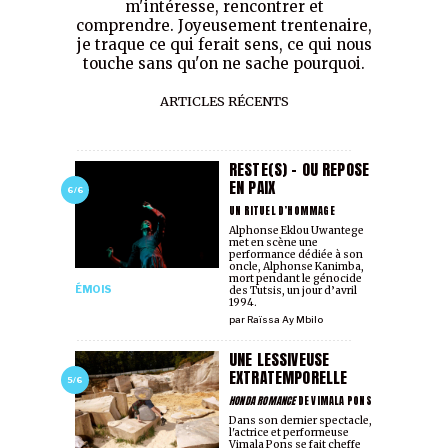
m'intéresse, rencontrer et
comprendre. Joyeusement trentenaire,
je traque ce qui ferait sens, ce qui nous
touche sans qu'on ne sache pourquoi.
ARTICLES RÉCENTS
RESTE(S) - OU REPOSE
EN PAIX
6/6
UN RITUEL D’HOMMAGE
Alphonse Eklou Uwantege
met en scène une
performance dédiée à son
oncle, Alphonse Kanimba,
mort pendant le génocide
ÉMOIS
des Tutsis, un jour d’avril
1994.
par
Raïssa Ay Mbilo
UNE LESSIVEUSE
EXTRATEMPORELLE
5/6
HONDA ROMANCE
DE VIMALA PONS
Dans son dernier spectacle,
l'actrice et performeuse
Vimala Pons se fait cheffe