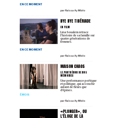
EN CE MOMENT
par
Raïssa Ay Mbilo
BYE BYE TIBÉRIADE
EN FILM
Lina Soualem retrace
l'histoire de sa famille sur
quatre générations de
femmes.
EN CE MOMENT
par
Raïssa Ay Mbilo
MAISON CHAOS
LE PARTHÉNON DE NOS
MÉMOIRES
Une performance poétique
et politique, qui accouche
autant de fleurs que
d'épines.
ÉMOIS
par
Raïssa Ay Mbilo
«PLONGER», OU
L'ÉLOGE DE LA