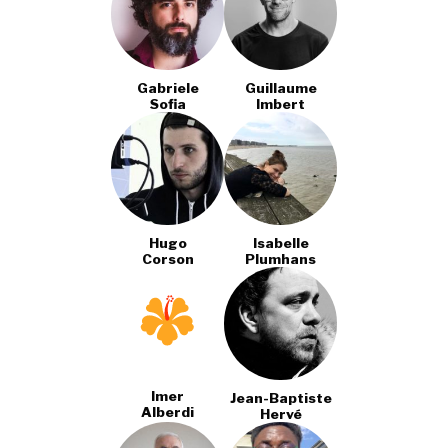
Gabriele
Guillaume
Sofia
Imbert
Hugo
Isabelle
Corson
Plumhans
Imer
Jean-Baptiste
Alberdi
Hervé