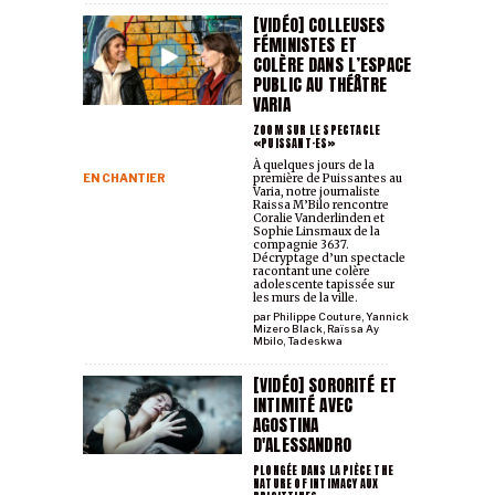
[VIDÉO] COLLEUSES
FÉMINISTES ET
COLÈRE DANS L’ESPACE
PUBLIC AU THÉÂTRE
VARIA
ZOOM SUR LE SPECTACLE
«PUISSANT·ES»
À quelques jours de la
EN CHANTIER
première de Puissant·es au
Varia, notre journaliste
Raissa M’Bilo rencontre
Coralie Vanderlinden et
Sophie Linsmaux de la
compagnie 3637.
Décryptage d’un spectacle
racontant une colère
adolescente tapissée sur
les murs de la ville.
par
Philippe Couture
,
Yannick
Mizero Black
,
Raïssa Ay
Mbilo
,
Tadeskwa
[VIDÉO] SORORITÉ ET
INTIMITÉ AVEC
AGOSTINA
D'ALESSANDRO
PLONGÉE DANS LA PIÈCE THE
NATURE OF INTIMACY AUX