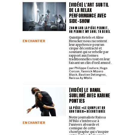
[VIDÉO] L'ART SUBTIL
DE LA RELAX
PERFORMANCE AVEC
SIDE-SHOW
ZOOM SUR LA PIÈCE PERMIT,
OH PERMIT MY SOUL TO REBEL
Quintijn Ketels et Aline
EN CHANTIER
Breucker nous racontent
leur appétence pour un
cirque décontracté et
souriant qui se rebelle par
rapport aux formes
traditionnelles tout en leur
faisant un clin d'oeil amusé.
par
Philippe Couture
,
Hugo
Corson
,
Yannick Mizero
Black
,
Bastien Detongres
,
Raïssa Ay Mbilo
[VIDÉO] LE BANAL
SUBLIMÉ AVEC KARINE
PONTIES
LA PIÈCE «LE COMPLOT DU
QUOTIDIEN» DÉCORTIQUÉE
Notre journaliste Raïssa
M'Bilo s'intéresse à
EN CHANTIER
l'univers absurde et
comique de cette
chorégraphe qui s'inspire