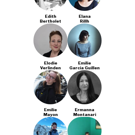
Edith
Elana
Bertholet
Rillh
Elodie
Emilie
Verlinden
Garcia Guillen
Emilie
Ermanna
Mayon
Montanari