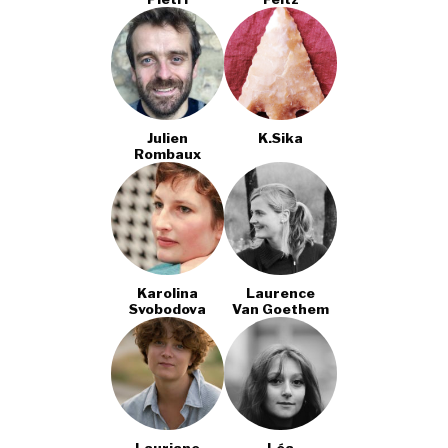
Julien
K.sika
Rombaux
Karolina
Laurence
Svobodova
Van Goethem