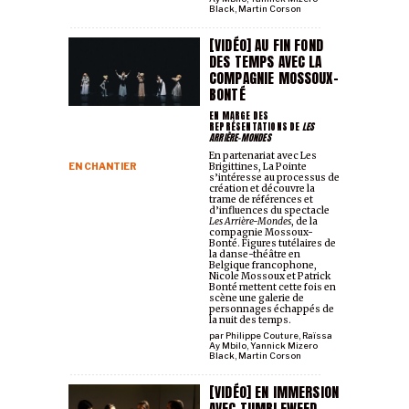
Black
,
Martin Corson
[VIDÉO] AU FIN FOND
DES TEMPS AVEC LA
COMPAGNIE MOSSOUX-
BONTÉ
EN MARGE DES
REPRÉSENTATIONS DE
LES
ARRIÈRE-MONDES
En partenariat avec Les
EN CHANTIER
Brigittines, La Pointe
s’intéresse au processus de
création et découvre la
trame de références et
d’influences du spectacle
Les Arrière-Mondes
, de la
compagnie Mossoux-
Bonté. Figures tutélaires de
la danse-théâtre en
Belgique francophone,
Nicole Mossoux et Patrick
Bonté mettent cette fois en
scène une galerie de
personnages échappés de
la nuit des temps.
par
Philippe Couture
,
Raïssa
Ay Mbilo
,
Yannick Mizero
Black
,
Martin Corson
[VIDÉO] EN IMMERSION
AVEC TUMBLEWEED