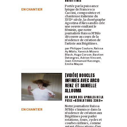
BRIGITTINES
Portée par la puissance
EN CHANTIER
lyrique de Francesca
Caccini, compositrice et
chanteuse italienne du
XVIIᵉ siècle, la chorégraphe
Agostina d'Alessandro crée
une oeuvre exultant le
féminin, que notre
journaliste Raissa M'Bilo
découvre au cours de la
résidence de création de
l'artiste aux Brigittines.
par
Philippe Couture
,
Raïssa
Ay Mbilo
,
Yannick Mizero
Black
,
Hugo Corson
,
Bastien
Detongres
,
Adrien Vincent
,
Jean-Emmanuel Kasongo
,
Emilie Mayon
[VIDÉO] BOUCLES
INFINIES AVEC ARCO
RENZ ET DANIELLE
ALLOUMA
AU COEUR DES SPIRALES DE LA
PIÈCE «RÉVOLUTIONS 2349»
Notre journaliste Raïssa
EN CHANTIER
M'Bilo s'immisce dans la
résidence de création aux
Brigittines pour parler
rotations, tours, cycles et
courbes infinies, comme
autant d'évocations d'un