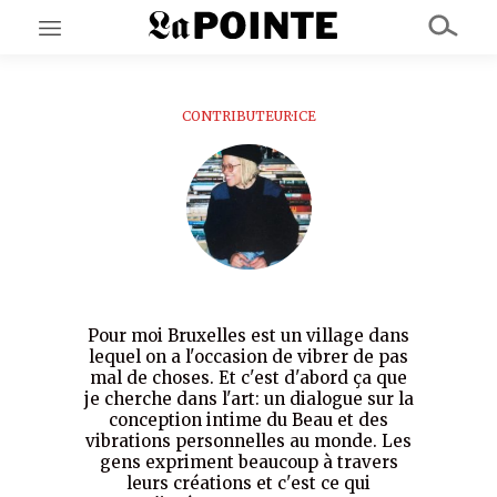
CONTRIBUTEUR·ICE
EN CE MOMENT
GRAND ANGLE
AU LARGE
ÉMOIS
EN CHANTIER
SÉRIES
À PROPOS
NOS PARTENAIRES
Pour moi Bruxelles est un village dans
SOUTENEZ NOUS
lequel on a l'occasion de vibrer de pas
mal de choses. Et c'est d'abord ça que
je cherche dans l'art: un dialogue sur la
conception intime du Beau et des
vibrations personnelles au monde. Les
gens expriment beaucoup à travers
leurs créations et c'est ce qui