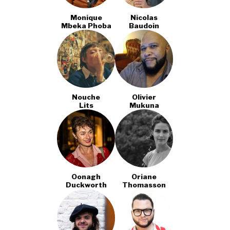
Monique
Nicolas
Mbeka Phoba
Baudoin
Nouche
Olivier
Lits
Mukuna
Oonagh
Oriane
Duckworth
Thomasson