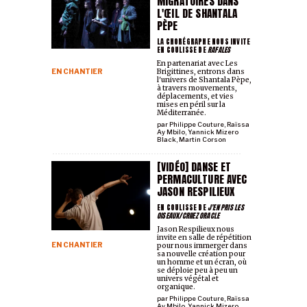
MIGRATOIRES DANS
L'ŒIL DE SHANTALA
PÈPE
LA CHORÉGRAPHE NOUS INVITE
EN COULISSE DE
RAFALES
En partenariat avec Les
EN CHANTIER
Brigittines, entrons dans
l'univers de Shantala Pèpe,
à travers mouvements,
déplacements, et vies
mises en péril sur la
Méditerranée.
par
Philippe Couture
,
Raïssa
Ay Mbilo
,
Yannick Mizero
Black
,
Martin Corson
[VIDÉO] DANSE ET
PERMACULTURE AVEC
JASON RESPILIEUX
EN COULISSE DE
J'EN PRIS LES
OISEAUX/CRIIEZ ORACLE
Jason Respilieux nous
invite en salle de répétition
EN CHANTIER
pour nous immerger dans
sa nouvelle création pour
un homme et un écran, où
se déploie peu à peu un
univers végétal et
organique.
par
Philippe Couture
,
Raïssa
Ay Mbilo
,
Yannick Mizero