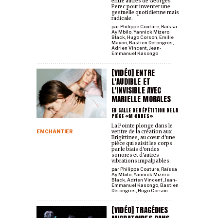
entre autres de Georges
Perec pour inventer une
gestuelle quotidienne mais
radicale.
par
Philippe Couture
,
Raïssa
Ay Mbilo
,
Yannick Mizero
Black
,
Hugo Corson
,
Emilie
Mayon
,
Bastien Detongres
,
Adrien Vincent
,
Jean-
Emmanuel Kasongo
[VIDÉO] ENTRE
L'AUDIBLE ET
L'INVISIBLE AVEC
MARIELLE MORALES
EN SALLE DE RÉPÉTITION DE LA
PIÈCE «M·ONDES»
La Pointe plonge dans le
EN CHANTIER
ventre de la création aux
Brigittines, au cœur d'une
pièce qui saisit les corps
par le biais d'ondes
sonores et d'autres
vibrations impalpables.
par
Philippe Couture
,
Raïssa
Ay Mbilo
,
Yannick Mizero
Black
,
Adrien Vincent
,
Jean-
Emmanuel Kasongo
,
Bastien
Detongres
,
Hugo Corson
[VIDÉO] TRAGÉDIES