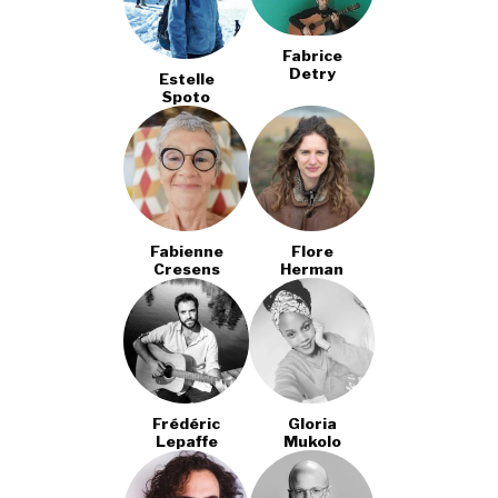
Fabrice
Detry
Estelle
Spoto
Fabienne
Flore
Cresens
Herman
Frédéric
Gloria
Lepaffe
Mukolo