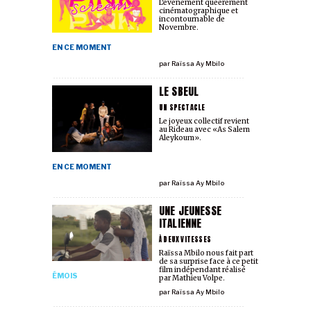
L'événement queerement
cinématographique et
incontournable de
Novembre.
EN CE MOMENT
par
Raïssa Ay Mbilo
LE SBEUL
UN SPECTACLE
Le joyeux collectif revient
au Rideau avec «As Salem
Aleykoum».
EN CE MOMENT
par
Raïssa Ay Mbilo
UNE JEUNESSE
ITALIENNE
À DEUX VITESSES
Raïssa Mbilo nous fait part
de sa surprise face à ce petit
film indépendant réalisé
ÉMOIS
par Mathieu Volpe.
par
Raïssa Ay Mbilo