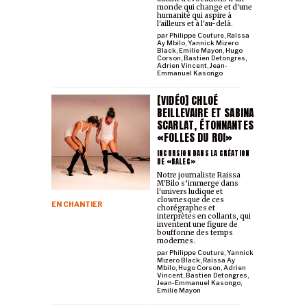
monde qui change et d'une
humanité qui aspire à
l'ailleurs et à l'au-delà.
par
Philippe Couture
,
Raïssa
Ay Mbilo
,
Yannick Mizero
Black
,
Emilie Mayon
,
Hugo
Corson
,
Bastien Detongres
,
Adrien Vincent
,
Jean-
Emmanuel Kasongo
[VIDÉO] CHLOÉ
BEILLEVAIRE ET SABINA
SCARLAT, ÉTONNANTES
«FOLLES DU ROI»
INCURSION DANS LA CRÉATION
DE «BALEC»
Notre journaliste Raissa
M'Bilo s’immerge dans
l'univers ludique et
clownesque de ces
EN CHANTIER
chorégraphes et
interprètes en collants, qui
inventent une figure de
bouffonne des temps
modernes.
par
Philippe Couture
,
Yannick
Mizero Black
,
Raïssa Ay
Mbilo
,
Hugo Corson
,
Adrien
Vincent
,
Bastien Detongres
,
Jean-Emmanuel Kasongo
,
Emilie Mayon