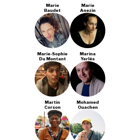
Marie
Marie
Baudet
Anezin
Marie-Sophie
Marina
Du Montant
Yerlès
Martin
Mohamed
Corson
Ouachen