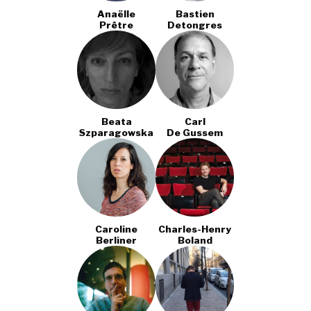
Anaëlle
Bastien
Prêtre
Detongres
Beata
Carl
Szparagowska
De Gussem
Caroline
Charles-Henry
Berliner
Boland