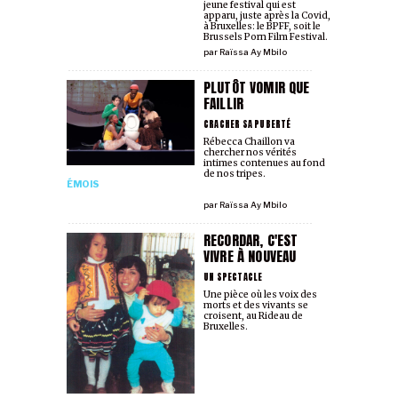
jeune festival qui est
apparu, juste après la Covid,
à Bruxelles: le BPFF, soit le
Brussels Porn Film Festival.
par
Raïssa Ay Mbilo
PLUTÔT VOMIR QUE
FAILLIR
CRACHER SA PUBERTÉ
Rébecca Chaillon va
chercher nos vérités
intimes contenues au fond
de nos tripes.
ÉMOIS
par
Raïssa Ay Mbilo
RECORDAR, C'EST
VIVRE À NOUVEAU
UN SPECTACLE
Une pièce où les voix des
morts et des vivants se
croisent, au Rideau de
Bruxelles.