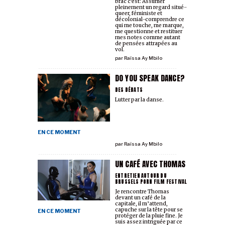
brac c'est: Assumer
pleinement un regard situé ̶
queer, féministe et
décolonial ̶ comprendre ce
qui me touche, me marque,
me questionne et restituer
mes notes comme autant
de pensées attrapées au
vol.
par
Raïssa Ay Mbilo
DO YOU SPEAK DANCE?
DES DÉBATS
Lutter par la danse.
EN CE MOMENT
par
Raïssa Ay Mbilo
UN CAFÉ AVEC THOMAS
ENTRETIEN AUTOUR DU
BRUSSELS PORN FILM FESTIVAL
Je rencontre Thomas
devant un café de la
capitale, il m’attend,
capuche sur la tête pour se
EN CE MOMENT
protéger de la pluie fine. Je
suis assez intriguée par ce