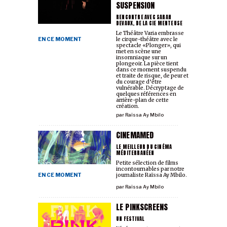
SUSPENSION
RENCONTRE AVEC SARAH
DEVAUX, DE LA CIE MENTEUSE
Le Théâtre Varia embrasse
EN CE MOMENT
le cirque-théâtre avec le
spectacle «Plonger», qui
met en scène une
insomniaque sur un
plongeoir. La pièce tient
dans ce moment suspendu
et traite de risque, de peur et
du courage d’être
vulnérable. Décryptage de
quelques références en
arrière-plan de cette
création.
par
Raïssa Ay Mbilo
CINEMAMED
LE MEILLEUR DU CINÉMA
MÉDITERRANÉEN
Petite sélection de films
incontournables par notre
EN CE MOMENT
journaliste Raïssa Ay Mbilo.
par
Raïssa Ay Mbilo
LE PINKSCREENS
UN FESTIVAL