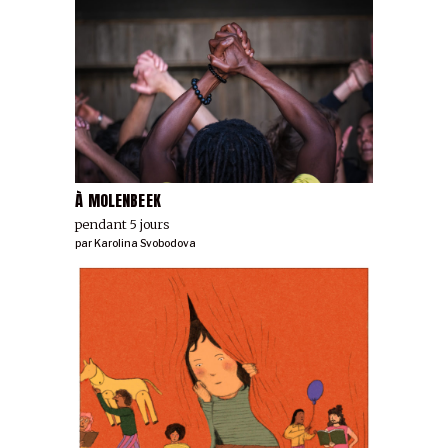
À MOLENBEEK
pendant 5 jours
par
Karolina Svobodova