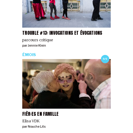
TROUBLE #13: INVOCATIONS ET ÉVOCATIONS
parcours critique
par
Jennie Klein
ÉMOIS
5/5
FIÈR·ES EN FAMILLE
Elisa VDK
par
Nouche Lits