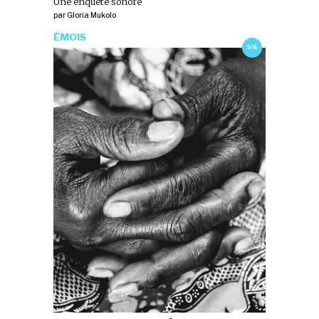
Une enquête sonore
par
Gloria Mukolo
ÉMOIS
5/6