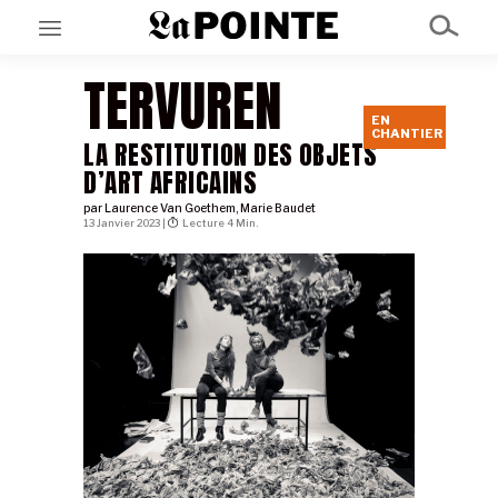
TERVUREN
EN
EN CE MOMENT
CHANTIER
GRAND ANGLE
LA RESTITUTION DES OBJETS
AU LARGE
D’ART AFRICAINS
ÉMOIS
EN CHANTIER
par
Laurence Van Goethem
,
Marie Baudet
13 Janvier 2023 |
Lecture 4 Min.
SÉRIES
À PROPOS
NOS PARTENAIRES
SOUTENEZ NOUS