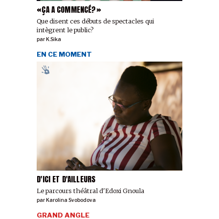
«ÇA A COMMENCÉ?»
Que disent ces débuts de spectacles qui
intègrent le public?
par
K.Sika
EN CE MOMENT
D'ICI ET D'AILLEURS
Le parcours théâtral d'Edoxi Gnoula
par
Karolina Svobodova
GRAND ANGLE