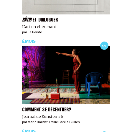
BÂTIR
ET DIALOGUER
L’art en cherchant
par
La Pointe
ÉMOIS
6/7
COMMENT SE DÉCENTRER?
Journal de Kunsten #6
par
Marie Baudet
,
Emilie Garcia Guillen
ÉMOIS