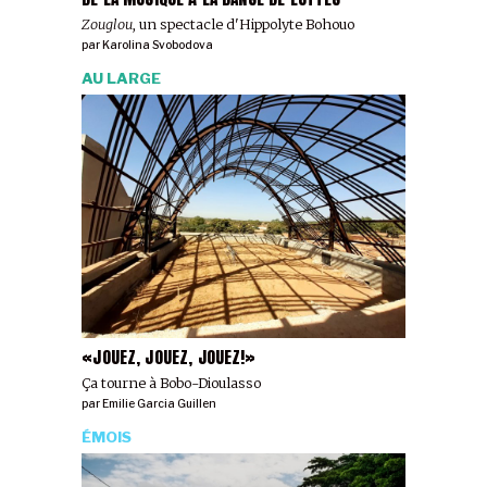
Zouglou
, un spectacle d'Hippolyte Bohouo
par
Karolina Svobodova
AU LARGE
«JOUEZ, JOUEZ, JOUEZ!»
Ça tourne à Bobo-Dioulasso
par
Emilie Garcia Guillen
ÉMOIS