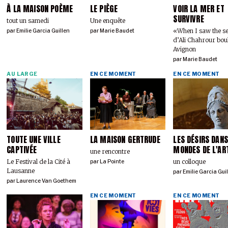
À LA MAISON POÈME
LE PIÈGE
VOIR LA MER ET
SURVIVRE
tout un samedi
Une enquête
«When I saw the s
par
Emilie Garcia Guillen
par
Marie Baudet
d’Ali Chahrour bou
Avignon
par
Marie Baudet
AU LARGE
EN CE MOMENT
EN CE MOMENT
TOUTE UNE VILLE
LA MAISON GERTRUDE
LES DÉSIRS DANS
CAPTIVÉE
MONDES DE L'AR
une rencontre
Le Festival de la Cité à
un colloque
par
La Pointe
Lausanne
par
Emilie Garcia Gui
par
Laurence Van Goethem
EN CE MOMENT
EN CE MOMENT