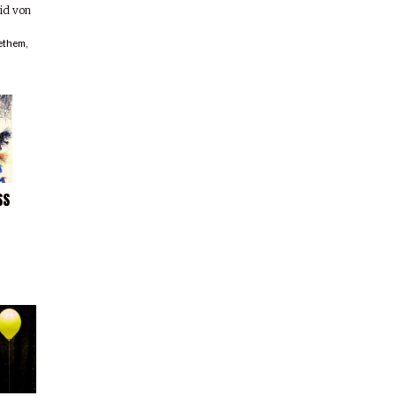
rid von
ethem
,
SS
e