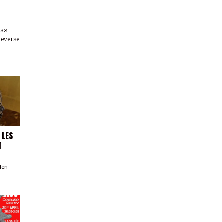
ea»
leverse
 LES
T
llen