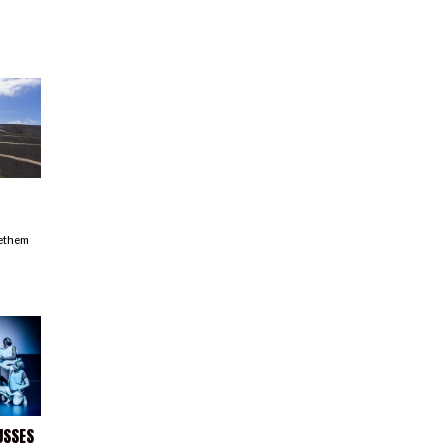
ethem
USSES