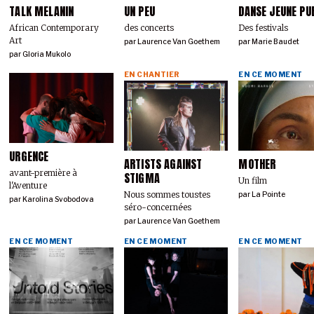
TALK MELANIN
UN PEU
DANSE JEUNE PU
African Contemporary
des concerts
Des festivals
Art
par
Laurence Van Goethem
par
Marie Baudet
par
Gloria Mukolo
EN CHANTIER
EN CE MOMENT
URGENCE
ARTISTS AGAINST
MOTHER
avant-première à
STIGMA
Un film
l'Aventure
Nous sommes tous·tes
par
La Pointe
par
Karolina Svobodova
séro-concerné·es
par
Laurence Van Goethem
EN CE MOMENT
EN CE MOMENT
EN CE MOMENT