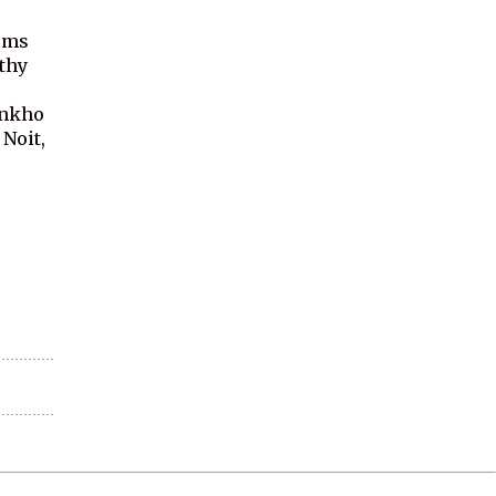
k
noms
athy
inkho
 Noit,