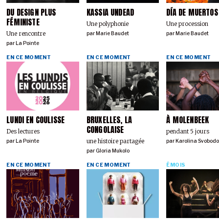
DU DESIGN PLUS
KASSIA UNDEAD
DÍA DE MUERTOS
FÉMINISTE
Une polyphonie
Une procession
Une rencontre
par
Marie Baudet
par
Marie Baudet
par
La Pointe
EN CE MOMENT
EN CE MOMENT
EN CE MOMENT
LUNDI EN COULISSE
BRUXELLES, LA
À MOLENBEEK
CONGOLAISE
Des lectures
pendant 5 jours
une histoire partagée
par
La Pointe
par
Karolina Svobod
par
Gloria Mukolo
EN CE MOMENT
EN CE MOMENT
ÉMOIS