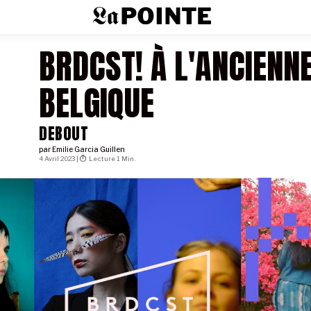
BRDCST! À L'ANCIENN
BELGIQUE
DEBOUT
par
Emilie Garcia Guillen
4 Avril 2023 |
Lecture 1 Min.