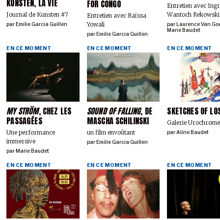
KUNSTEN, LA VIE
FOR CONGO
Entretien avec Ing
Wantoch Rekowski
Journal de Kunsten #7
Entretien avec Raïssa
Yowali
par
Laurence Van Go
par
Emilie Garcia Guillen
Marie Baudet
par
Emilie Garcia Guillen
EN CE MOMENT
EN CE MOMENT
EN CE MOMENT
MY STRÖM
, CHEZ LES
SOUND OF FALLING
, DE
SKETCHES OF LO
PASSAGÉES
MASCHA SCHILINSKI
Galerie Urochrom
Une performance
un film envoûtant
par
Aline Baudet
immersive
par
Emilie Garcia Guillen
par
Marie Baudet
EN CE MOMENT
EN CE MOMENT
EN CE MOMENT