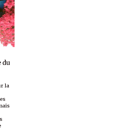
e du
r la
ées
 mais
es
e