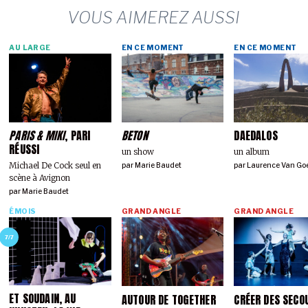
VOUS AIMEREZ AUSSI
AU LARGE
EN CE MOMENT
EN CE MOMENT
PARIS & MIKI
, PARI
BETON
DAEDALOS
RÉUSSI
un show
un album
Michael De Cock seul en
par
Marie Baudet
par
Laurence Van Go
scène à Avignon
par
Marie Baudet
ÉMOIS
GRAND ANGLE
GRAND ANGLE
7/7
ET SOUDAIN, AU
AUTOUR DE TOGETHER
CRÉER DES SECO