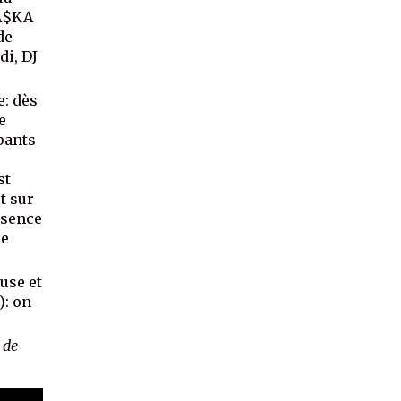
YA$KA
de
di, DJ
e: dès
e
pants
st
t sur
ésence
ce
euse et
): on
 de