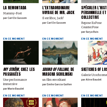
LA REMONTADA
L’EXTRAORDINAIRE
SPÉCULER L’HIST
VOYAGE DE MR. JACK
PERSONNELLE ET
Mammy-Foot
COLLECTIVE
Il est libre, Jack!
par
Carl De Gussem
Repose ExPose
par
Carl De Gussem
CounterPose
par
Surya Buis
EN CE MOMENT
EN CE MOMENT
EN CE MOMENT
MY STRÖM
, CHEZ LES
SOUND OF FALLING
, DE
SKETCHES OF LO
PASSAGÉES
MASCHA SCHILINSKI
Galerie Urochrom
Une performance
un film envoûtant
par
Aline Baudet
immersive
par
Emilie Garcia Guillen
par
Marie Baudet
EN CE MOMENT
EN CE MOMENT
EN CE MOMENT