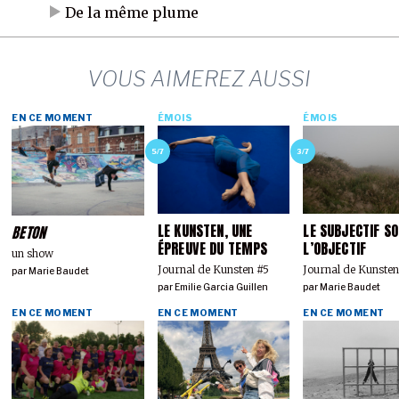
De la même plume
VOUS AIMEREZ AUSSI
EN CE MOMENT
ÉMOIS
ÉMOIS
5/7
3/7
LE KUNSTEN, UNE
LE SUBJECTIF S
BETON
ÉPREUVE DU TEMPS
L’OBJECTIF
un show
Journal de Kunsten #5
Journal de Kunsten
par
Marie Baudet
par
Emilie Garcia Guillen
par
Marie Baudet
EN CE MOMENT
EN CE MOMENT
EN CE MOMENT