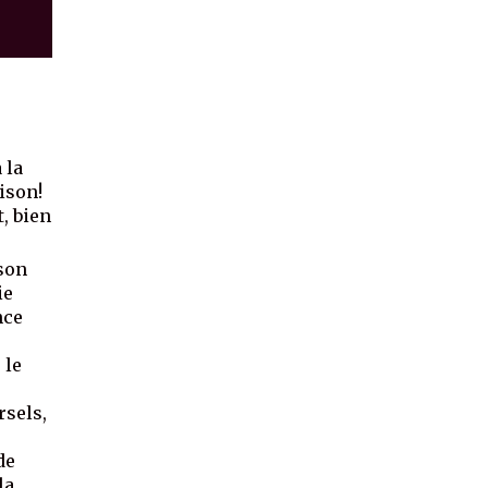
 la
ison!
t, bien
son
ie
nce
 le
rsels,
de
la