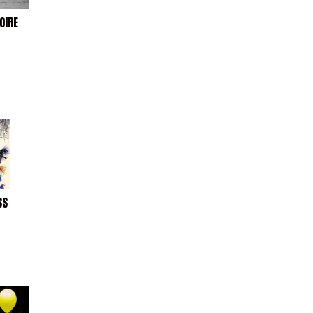
OIRE
SS
e