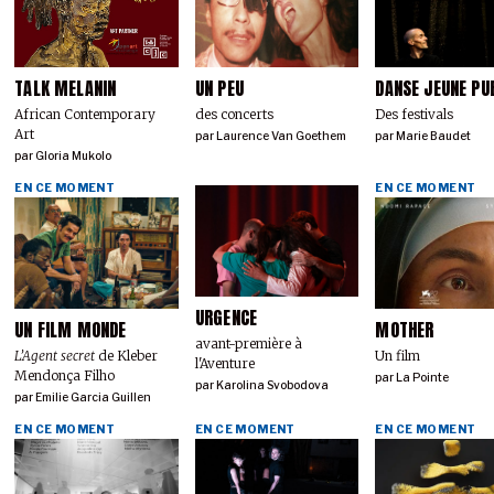
TALK MELANIN
UN PEU
DANSE JEUNE PU
African Contemporary
des concerts
Des festivals
Art
par
Laurence Van Goethem
par
Marie Baudet
par
Gloria Mukolo
EN CE MOMENT
EN CE MOMENT
URGENCE
UN FILM MONDE
MOTHER
avant-première à
L’Agent secret
de Kleber
Un film
l'Aventure
Mendonça Filho
par
La Pointe
par
Karolina Svobodova
par
Emilie Garcia Guillen
EN CE MOMENT
EN CE MOMENT
EN CE MOMENT