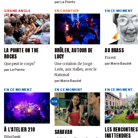
par
La Pointe
GRAND ANGLE
EN CHANTIER
EN CE MOMENT
LA POINTE ON THE
BRÛLER, AUTOUR DE
AU BRASS
ROCKS
LUCY
Forest
Que peut le corps?
Une création de Jorge
par
Marie Baudet
León, aux Halles, avec le
par
La Pointe
National
par
Marie Baudet
EN CE MOMENT
EN CE MOMENT
EN CE MOMENT
5/16
À L'ATELIER 210
LES RENCONTRES
SARAVAH
INATTENDUES
Etterbeek