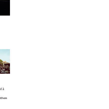
té à
ethem