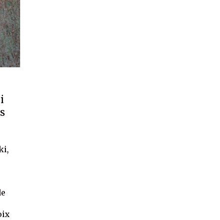
i
s
ki,
de
oix