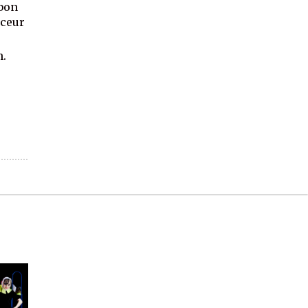
 bon
uceur
h.