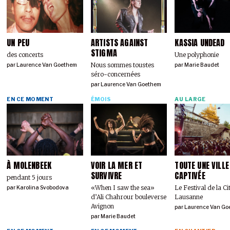
UN PEU
ARTISTS AGAINST
KASSIA UNDEAD
STIGMA
des concerts
Une polyphonie
Nous sommes tous·tes
par
Laurence Van Goethem
par
Marie Baudet
séro-concerné·es
par
Laurence Van Goethem
EN CE MOMENT
ÉMOIS
AU LARGE
À MOLENBEEK
VOIR LA MER ET
TOUTE UNE VILLE
SURVIVRE
CAPTIVÉE
pendant 5 jours
«When I saw the sea»
Le Festival de la Ci
par
Karolina Svobodova
d’Ali Chahrour bouleverse
Lausanne
Avignon
par
Laurence Van Go
par
Marie Baudet