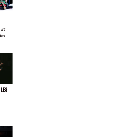
n #7
llen
 LES