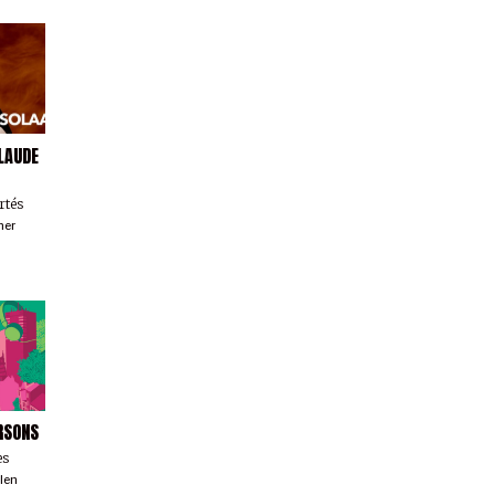
LAUDE
rtés
ner
RSONS
es
llen