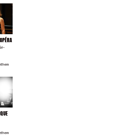
’OPÉRA
ie-
ethem
IQUE
ethem