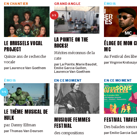
EN CHANTIER
GRAND ANGLE
ÉMOIS
3/3
LA POINTE ON THE
LE BRUSSELS VOCAL
ÉLOGE DE MON C
ROCKS!
PROJECT
MC
Mérites méconnus de la
Quinze ans de recherche
Au Festival des libe
rate
vocale
par
Virginie Krotoszy
par
La Pointe
,
Marie Baudet
,
par
Laurence Van Goethem
Emilie Garcia Guillen
,
Laurence Van Goethem
ÉMOIS
EN CE MOMENT
EN CE MOMENT
5/6
LE THÈME MUSICAL DE
HULK
MUSIQUE FEMMES
FESTIVAL TRAVE
FESTIVAL
par Danny Elfman
Des balades sonor
par
Thomas Van Deursen
des compositions
par
Emilie Garcia Gui