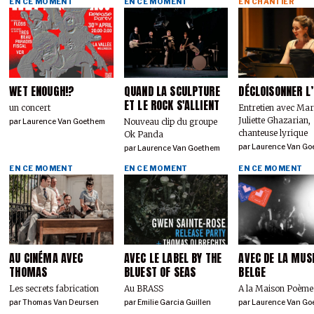
EN CE MOMENT
EN CE MOMENT
EN CHANTIER
WET ENOUGH!?
QUAND LA SCULPTURE
DÉCLOISONNER L
ET LE ROCK S'ALLIENT
un concert
Entretien avec Mar
Juliette Ghazarian,
Nouveau clip du groupe
par
Laurence Van Goethem
chanteuse lyrique
Ok Panda
par
Laurence Van Go
par
Laurence Van Goethem
EN CE MOMENT
EN CE MOMENT
EN CE MOMENT
AU CINÉMA AVEC
AVEC LE LABEL BY THE
AVEC DE LA MUS
THOMAS
BLUEST OF SEAS
BELGE
Les secrets fabrication
Au BRASS
A la Maison Poème
par
Thomas Van Deursen
par
Emilie Garcia Guillen
par
Laurence Van Go