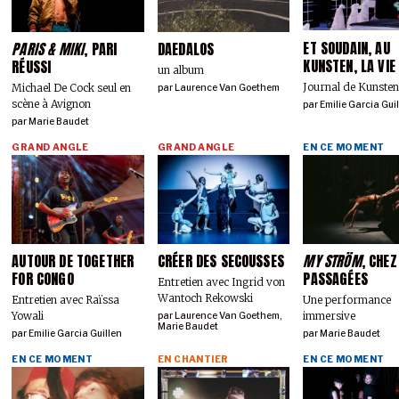
ET SOUDAIN, AU
PARIS & MIKI
, PARI
DAEDALOS
KUNSTEN, LA VIE
RÉUSSI
un album
Journal de Kunste
Michael De Cock seul en
par
Laurence Van Goethem
scène à Avignon
par
Emilie Garcia Gui
par
Marie Baudet
GRAND ANGLE
GRAND ANGLE
EN CE MOMENT
AUTOUR DE TOGETHER
CRÉER DES SECOUSSES
MY STRÖM
, CHEZ
FOR CONGO
PASSAGÉES
Entretien avec Ingrid von
Wantoch Rekowski
Entretien avec Raïssa
Une performance
Yowali
immersive
par
Laurence Van Goethem
,
Marie Baudet
par
Emilie Garcia Guillen
par
Marie Baudet
EN CE MOMENT
EN CHANTIER
EN CE MOMENT