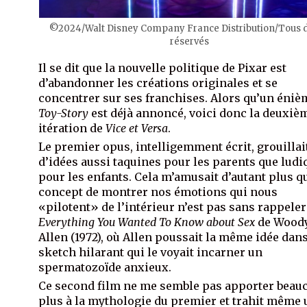
©2024/Walt Disney Company France Distribution/Tous d
réservés
Il se dit que la nouvelle politique de Pixar est
d’abandonner les créations originales et se
concentrer sur ses franchises. Alors qu’un éniè
Toy-Story
est déjà annoncé, voici donc la deuxiè
itération de
Vice et Versa
.
Le premier opus, intelligemment écrit, grouillai
d’idées aussi taquines pour les parents que ludi
pour les enfants. Cela m’amusait d’autant plus q
concept de montrer nos émotions qui nous
«pilotent» de l’intérieur n’est pas sans rappeler
Everything You Wanted To Know about Sex
de Wood
Allen (1972), où Allen poussait la même idée dan
sketch hilarant qui le voyait incarner un
spermatozoïde anxieux.
Ce second film ne me semble pas apporter beau
plus à la mythologie du premier et trahit même 