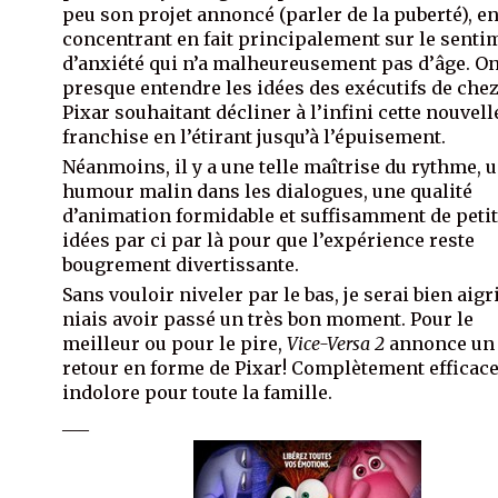
peu son projet annoncé (parler de la puberté), en
concentrant en fait principalement sur le senti
d’anxiété qui n’a malheureusement pas d’âge. O
presque entendre les idées des exécutifs de che
Pixar souhaitant décliner à l’infini cette nouvell
franchise en l’étirant jusqu’à l’épuisement.
Néanmoins, il y a une telle maîtrise du rythme, 
humour malin dans les dialogues, une qualité
d’animation formidable et suffisamment de peti
idées par ci par là pour que l’expérience reste
bougrement divertissante.
Sans vouloir niveler par le bas, je serai bien aigri
niais avoir passé un très bon moment. Pour le
meilleur ou pour le pire,
Vice-Versa 2
annonce un
retour en forme de Pixar! Complètement efficace
indolore pour toute la famille.
___