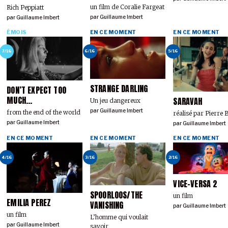
un film de Coralie Fargeat
Rich Peppiatt
par
Guillaume Imbert
par
Guillaume Imbert
ÉMOIS
EN CE MOMENT
EN CE MOMENT
7/16
6/16
5/16
STRANGE DARLING
DON’T EXPECT TOO
MUCH...
SARAVAH
Un jeu dangereux
par
Guillaume Imbert
from the end of the world
réalisé par Pierre
par
Guillaume Imbert
par
Guillaume Imbert
EN CE MOMENT
EN CE MOMENT
EN CE MOMENT
4/16
3/16
2/16
VICE-VERSA 2
SPOORLOOS/THE
un film
EMILIA PEREZ
VANISHING
par
Guillaume Imbert
un film
L’homme qui voulait
par
Guillaume Imbert
savoir