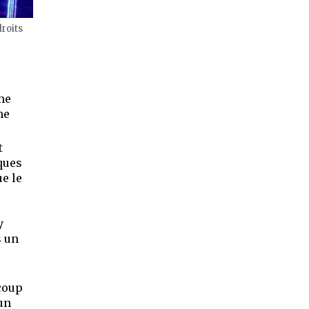
roits
me
me
t
ques
ue le
y
s un
coup
un