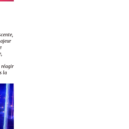
scente,
ajeur
e
e,
 réagir
s la