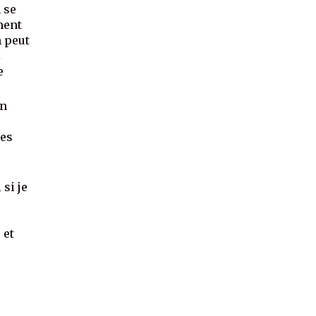
 se
ment
n peut
z
e
un
tes
 si je
 et