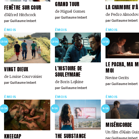
GRAND TOUR
LA CHAMBRE D'À
FENÊTRE SUR COUR
de Miguel Gomes
de Pedro Almodov
d'Alfred Hitchcock
par
Guillaume Imbert
par
Guillaume Imbert
par
Guillaume Imbert
ÉMOIS
ÉMOIS
ÉMOIS
13/16
12/16
11/16
LE PACHA, MA M
L’HISTOIRE DE
VINGT DIEUX
MOI
SOULEYMANE
de Louise Courvoisier
Nevine Gerits
de Boris Lojkine
par
Guillaume Imbert
par
Guillaume Imbert
par
Guillaume Imbert
ÉMOIS
ÉMOIS
ÉMOIS
10/16
9/16
8/16
MISÉRICORDE
Un film d'Alain Gui
THE SUBSTANCE
KNEECAP
par
Guillaume Imbert