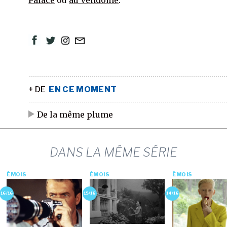
Palace
ou
au Vendôme
.
+ DE
EN CE MOMENT
De la même plume
DANS LA MÊME SÉRIE
ÉMOIS
ÉMOIS
ÉMOIS
16/16
15/16
14/16