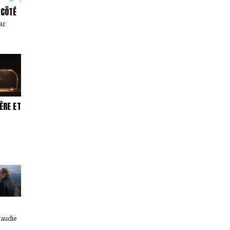
 CÔTÉ
ar
ÈRE ET
raudie