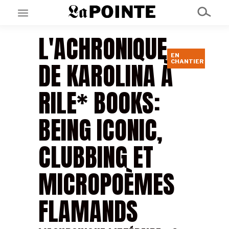
L'ACHRONIQUE
EN
EN CE MOMENT
DE KAROLINA À
CHANTIER
GRAND ANGLE
AU LARGE
ÉMOIS
RILE* BOOKS:
EN CHANTIER
SÉRIES
BEING ICONIC,
À PROPOS
CLUBBING ET
NOS PARTENAIRES
SOUTENEZ NOUS
MICROPOÈMES
FLAMANDS