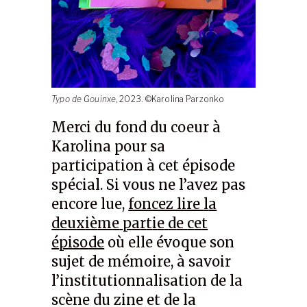
Typo de Gouinxe
, 2023. ©Karolina Parzonko
Merci du fond du coeur à
Karolina pour sa
participation à cet épisode
spécial. Si vous ne l’avez pas
encore lue,
foncez lire
l
a
d
e
u
x
i
è
m
e
p
a
r
t
i
e
d
e
c
e
t
é
p
i
s
o
d
e
où elle évoque son
sujet de mémoire, à savoir
l’institutionnalisation de la
scène du zine et de la