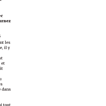
ec
urnez
é
nt les
, il y
st
 et
it
u
es
le dans
i tout