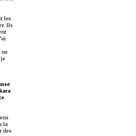
a
it les
r. Ils
ent
’ai
l ne
 je
anse
kara
te
sens
u la
r des