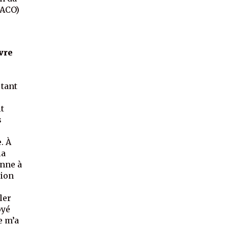
PACO)
vre
 tant
e
it
s
. À
la
enne à
tion
ler
oyé
e m’a