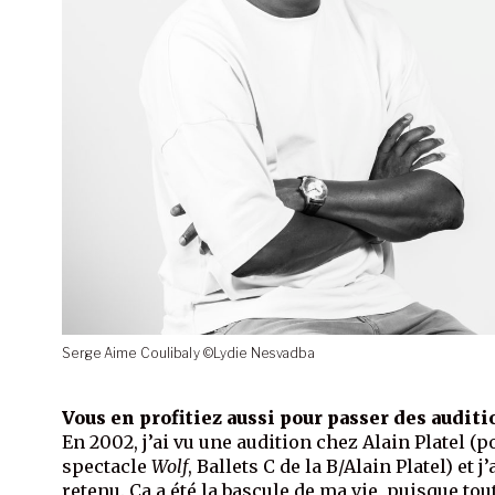
Serge Aime Coulibaly ©Lydie Nesvadba
Vous en profitiez aussi pour passer des auditi
En 2002, j’ai vu une audition chez Alain Platel (p
spectacle
Wolf
, Ballets C de la B/Alain Platel) et j’
retenu. Ça a été la bascule de ma vie, puisque tou