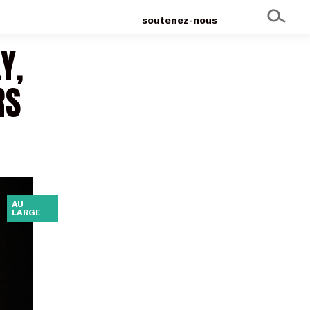
soutenez-nous
Y,
RS
AU
LARGE