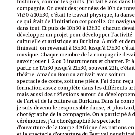
histoires, comme les griots. J’ai fait 8 ans dans l
compagnie. On avait des journées de 10h de trava
7h30 à 10h30, c’était le travail physique, la danse
ce qui était de l’initiation corporelle. On navigua
dans tout. Et puis de 10h30 à 12h30, chacun devai
développer un projet pour développer l’activité
culturelle et artistique au Burkina. À midi et dem
finissait, on revenait à 15h30. Jusqu’à 17h30 c’étai
musique. Chaque membre de la compagnie devai
savoir jouer 1, 2 ou 3 instruments et chanter. Et à
partir de 17h30 jusqu’à 21h30, souvent 22h, c’était
théâtre. Amadou Bourou arrivait avec soit un
spectacle de conte, soit une pièce. J’ai donc reçu
formation assez complète dans les différents ar
mais aussi des réflexions autour du développe
de l’art et de la culture au Burkina. Dans la com
je suis devenu le responsable danse, et plus tard,
chorégraphe de la compagnie. On a participé à 
cérémonies, j’ai chorégraphié le spectacle
d’ouverture de la Coupe d’Afrique des nations en
et le spectacle d’ouverture du Festival panafrica