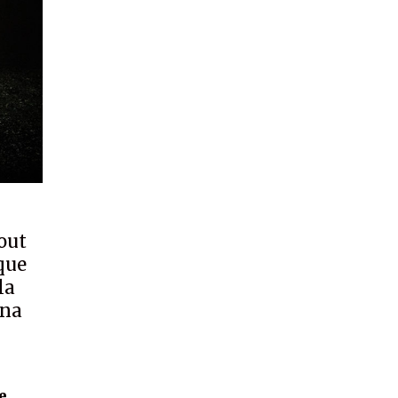
out
que
la
ina
e