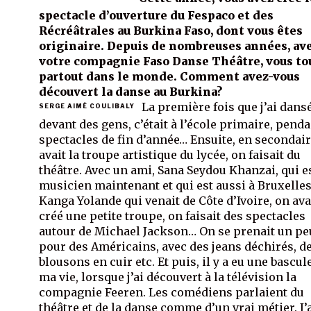
spectacle d’ouverture du Fespaco et des
Récréâtrales au Burkina Faso, dont vous êtes
originaire. Depuis de nombreuses années, av
votre compagnie Faso Danse Théâtre, vous to
partout dans le monde. Comment avez-vous
découvert la danse au Burkina?
La première fois que j’ai dans
SERGE AIMÉ COULIBALY
devant des gens, c’était à l’école primaire, penda
spectacles de fin d’année… Ensuite, en secondaire
avait la troupe artistique du lycée, on faisait du
théâtre. Avec un ami, Sana Seydou Khanzai, qui e
musicien maintenant et qui est aussi à Bruxelles
Kanga Yolande qui venait de Côte d’Ivoire, on ava
créé une petite troupe, on faisait des spectacles
autour de Michael Jackson… On se prenait un pe
pour des Américains, avec des jeans déchirés, d
blousons en cuir etc. Et puis, il y a eu une bascu
ma vie, lorsque j’ai découvert à la télévision la
compagnie Feeren. Les comédiens parlaient du
théâtre et de la danse comme d’un vrai métier. J’a