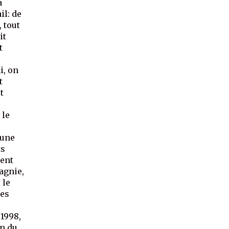
a
il: de
, tout
it
t
i, on
t
t
 le
 une
ts
ment
pagnie,
 le
des
 1998,
in du