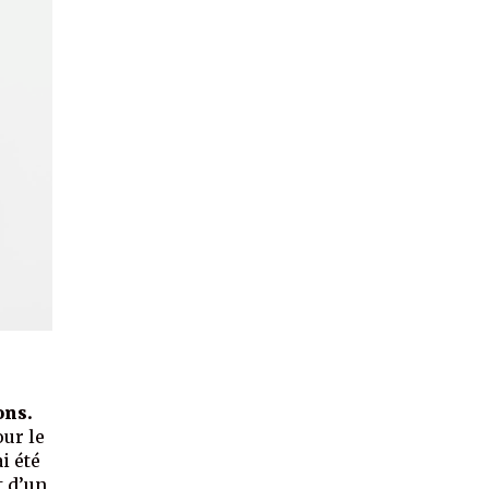
ons.
our le
ai été
t d’un