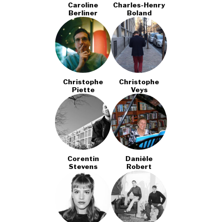
Caroline
Charles-Henry
Berliner
Boland
Christophe
Christophe
Piette
Veys
Corentin
Danièle
Stevens
Robert