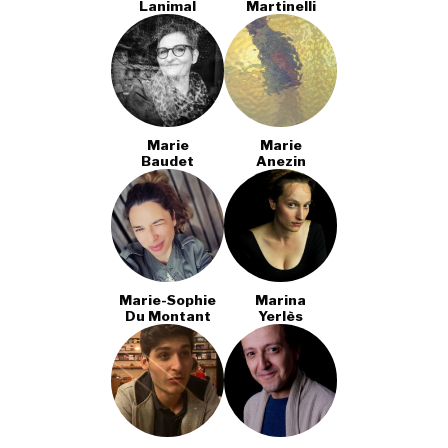
Lanimal
Martinelli
Marie
Marie
Baudet
Anezin
Marie-Sophie
Marina
Du Montant
Yerlès