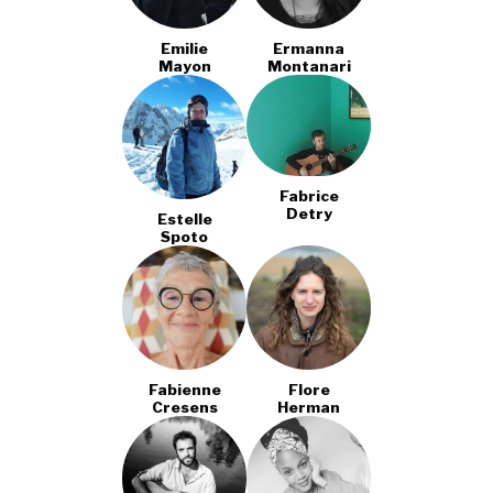
Emilie
Ermanna
Mayon
Montanari
Fabrice
Detry
Estelle
Spoto
Fabienne
Flore
Cresens
Herman