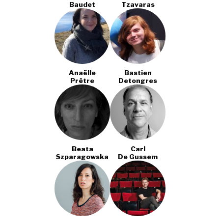
Baudet
Tzavaras
Anaëlle
Bastien
Prêtre
Detongres
Beata
Carl
Szparagowska
De Gussem