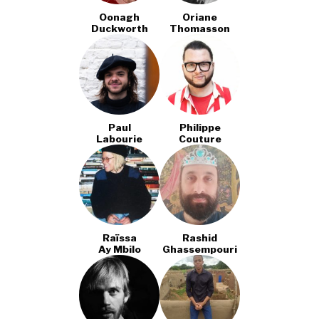
Oonagh
Oriane
Duckworth
Thomasson
Paul
Philippe
Labourie
Couture
Raïssa
Rashid
Ay Mbilo
Ghassempouri