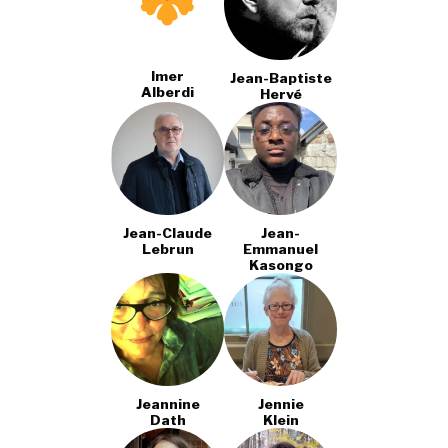
Imer
Jean-Baptiste
Alberdi
Hervé
Jean-Claude
Jean-
Lebrun
Emmanuel
Kasongo
Jeannine
Jennie
Dath
Klein