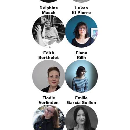
Delphine
Lukas
Musch
Et Pierre
Edith
Elana
Bertholet
Rillh
Elodie
Emilie
Verlinden
Garcia Guillen