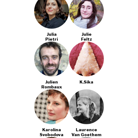
Julia
Julie
Pietri
Feltz
Julien
K.sika
Rombaux
Karolina
Laurence
Svobodova
Van Goethem