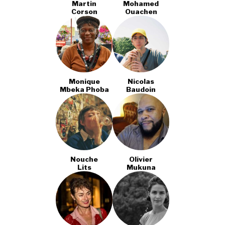
Martin
Mohamed
Corson
Ouachen
Monique
Nicolas
Mbeka Phoba
Baudoin
Nouche
Olivier
Lits
Mukuna