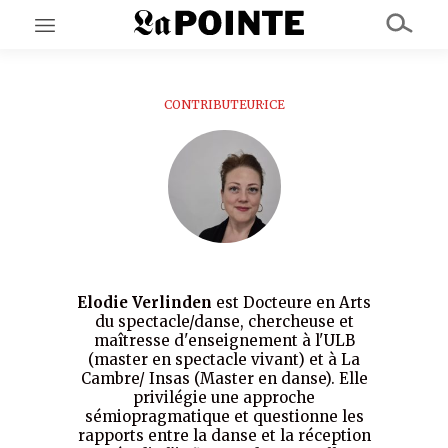
CONTRIBUTEUR·ICE
EN CE MOMENT
GRAND ANGLE
AU LARGE
ÉMOIS
EN CHANTIER
SÉRIES
À PROPOS
NOS PARTENAIRES
Elodie Verlinden
est Docteure en Arts
SOUTENEZ NOUS
du spectacle/danse, chercheuse et
maîtresse d'enseignement à l'ULB
(master en spectacle vivant) et à La
Cambre/ Insas (Master en danse). Elle
privilégie une approche
sémiopragmatique et questionne les
rapports entre la danse et la réception