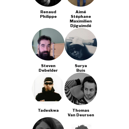
Renaud
Aimé
Philippe
Stéphane
Maximilien
Djiguimdé
Steven
Surya
Debelder
Buis
Tadeskwa
Thomas
Van Deursen