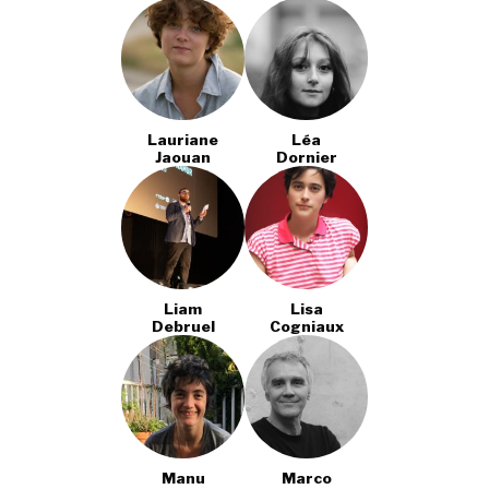
Lauriane
Léa
Jaouan
Dornier
Liam
Lisa
Debruel
Cogniaux
Manu
Marco