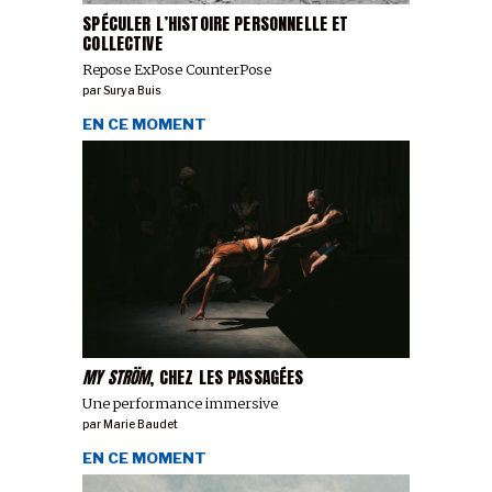
SPÉCULER L’HISTOIRE PERSONNELLE ET
COLLECTIVE
Repose ExPose CounterPose
par
Surya Buis
EN CE MOMENT
MY STRÖM
, CHEZ LES PASSAGÉES
Une performance immersive
par
Marie Baudet
EN CE MOMENT