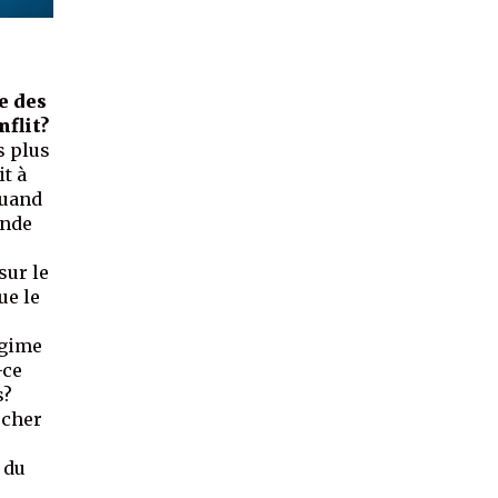
e des
nflit?
s plus
it à
quand
onde
sur le
ue le
égime
-ce
s?
rcher
 du