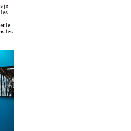
s je
lles
et le
as les