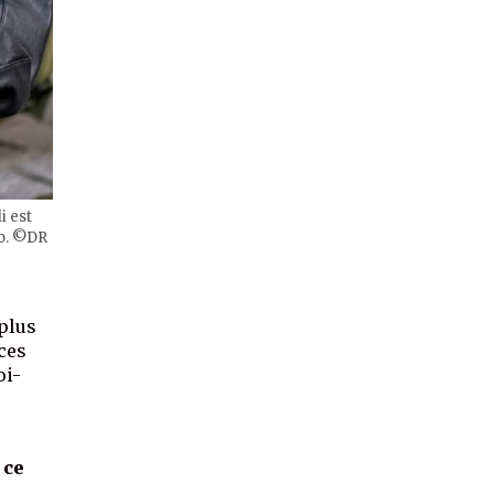
i est
go. ©DR
 plus
nces
oi-
 ce