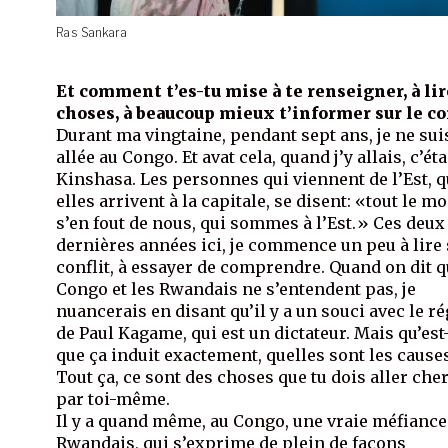
Ras Sankara
Et comment t’es-tu mise à te renseigner, à lir
choses, à beaucoup mieux t’informer sur le co
Durant ma vingtaine, pendant sept ans, je ne sui
allée au Congo. Et avat cela, quand j’y allais, c’éta
Kinshasa. Les personnes qui viennent de l’Est, 
elles arrivent à la capitale, se disent: «tout le m
s’en fout de nous, qui sommes à l’Est.» Ces deux
dernières années ici, je commence un peu à lire 
conflit, à essayer de comprendre. Quand on dit q
Congo et les Rwandais ne s’entendent pas, je
nuancerais en disant qu’il y a un souci avec le r
de Paul Kagame, qui est un dictateur. Mais qu’est
que ça induit exactement, quelles sont les cause
Tout ça, ce sont des choses que tu dois aller che
par toi-même.
Il y a quand même, au Congo, une vraie méfiance
Rwandais, qui s’exprime de plein de façons