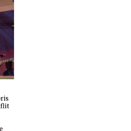
ris
flit
le