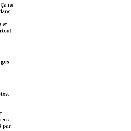
 Ça ne
 dans
 et
rtout
nges
tes.
t
 peux
é par