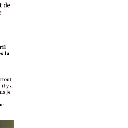
t de
e
ril
s la
artout
il y a
is je
me