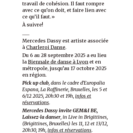
travail de cohésion. Il faut rompre
avec ce qu’on doit, et faire lien avec
ce qu’il faut.»
À suivre!
___
Mercedes Dassy est artiste associée
à
Charleroi Danse
.
Du 6 au 28 septembre 2025 a eu lieu
la
Biennale de danse à Lyon
et en
métropole, jusqu’au 17 octobre 2025
en région.
Pick up club
, dans le cadre d’Europalia
Espana, La Raffinerie, Bruxelles, les 5 et
6/12 2025, 20h30 et 19h,
infos et
réservations
.
Mercedes Dassy invite GEM&I BE,
Laissez-la danser
, in Live in Brigittines,
(Brigittines, Bruxelles) les 11, 12 et 13/12,
20h30, 19h,
infos et réservations
.