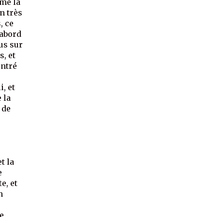
mme la
n très
, ce
’abord
us sur
s, et
ontré
i, et
 la
 de
t la
e
e, et
n
e,