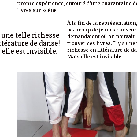
propre expérience, entouré d’une quarantaine d
livres sur scène.
À la fin de la représentation
beaucoup de jeunes danseur
a une telle richesse
demandaient où on pouvait
ttérature de danse!
trouver ces livres. Il y a une 
richesse en littérature de d
elle est invisible.
Mais elle est invisible.