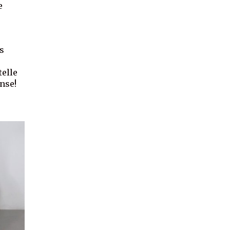
e
,
s
telle
anse!