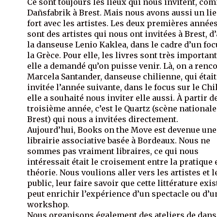
Ce sont toujours les lieux qui nous invitent, co
Dañsfabrik à Brest. Mais nous avons aussi un lie
fort avec les artistes. Les deux premières années
sont des artistes qui nous ont invitées à Brest, d
la danseuse Lenio Kaklea, dans le cadre d’un foc
la Grèce. Pour elle, les livres sont très important
elle a demandé qu’on puisse venir. Là, on a renc
Marcela Santander, danseuse chilienne, qui était
invitée l’année suivante, dans le focus sur le Chil
elle a souhaité nous inviter elle aussi. À partir de
troisième année, c’est le Quartz (scène nationale
Brest) qui nous a invitées directement.
Aujourd’hui, Books on the Move est devenue une
librairie associative basée à Bordeaux. Nous ne
sommes pas vraiment libraires, ce qui nous
intéressait était le croisement entre la pratique e
théorie. Nous voulions aller vers les artistes et l
public, leur faire savoir que cette littérature exist
peut enrichir l’expérience d’un spectacle ou d’u
workshop.
Nous organisons également des ateliers de dans