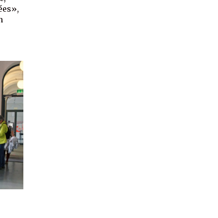
ées»,
n