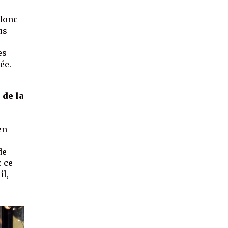
 donc
us
es
ée.
 de la
en
de
c ce
il,