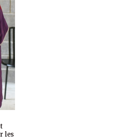
t
r les