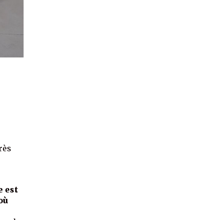
e
rès
e est
où