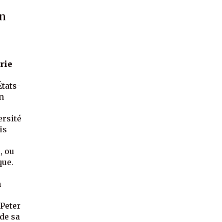
en
irie
États-
en
ersité
is
, ou
que.
a
 Peter
 de sa