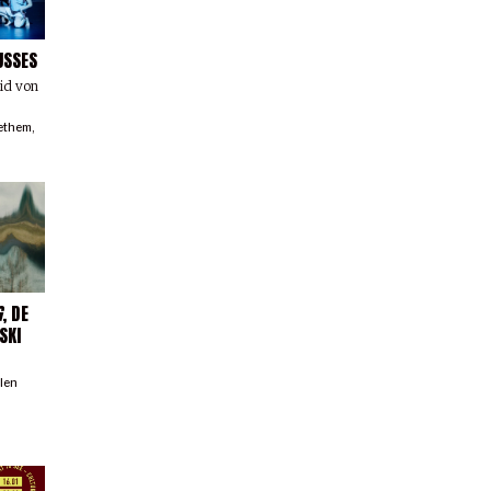
USSES
rid von
ethem
,
G
, DE
SKI
llen