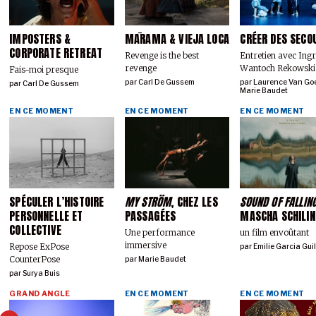
IMPOSTERS &
MĀRAMA & VIEJA LOCA
CRÉER DES SECO
CORPORATE RETREAT
Revenge is the best
Entretien avec Ing
revenge
Wantoch Rekowski
Fais-moi presque
par
Carl De Gussem
par
Laurence Van Go
par
Carl De Gussem
Marie Baudet
EN CE MOMENT
EN CE MOMENT
EN CE MOMENT
SPÉCULER L’HISTOIRE
MY STRÖM
, CHEZ LES
SOUND OF FALLIN
PERSONNELLE ET
PASSAGÉES
MASCHA SCHILIN
COLLECTIVE
Une performance
un film envoûtant
immersive
Repose ExPose
par
Emilie Garcia Gui
CounterPose
par
Marie Baudet
par
Surya Buis
GRAND ANGLE
EN CE MOMENT
EN CE MOMENT