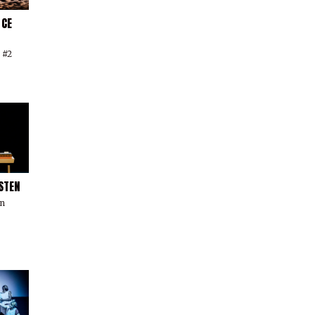
 CE
 #2
STEN
un