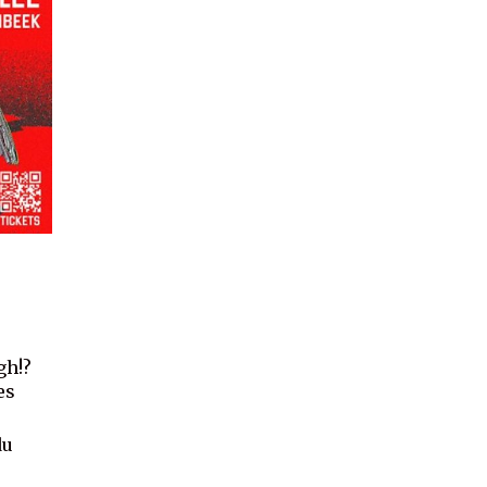
gh!?
es
du