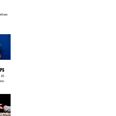
ethem
MPS
 #5
llen