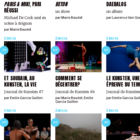
PARIS & MIKI
, PARI
BETON
DAEDALOS
RÉUSSI
un show
un album
Michael De Cock seul en
par
Marie Baudet
par
Laurence Van Go
scène à Avignon
par
Marie Baudet
ÉMOIS
ÉMOIS
ÉMOIS
7/7
6/7
5/7
ET SOUDAIN, AU
COMMENT SE
LE KUNSTEN, UNE
KUNSTEN, LA VIE
DÉCENTRER?
ÉPREUVE DU TE
Journal de Kunsten #7
Journal de Kunsten #6
Journal de Kunsten
par
Emilie Garcia Guillen
par
Marie Baudet
,
Emilie
par
Emilie Garcia Gui
Garcia Guillen
ÉMOIS
ÉMOIS
ÉMOIS
4/7
3/7
2/7