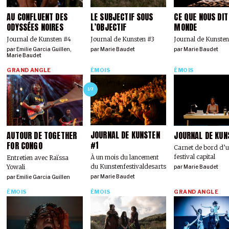
AU CONFLUENT DES
LE SUBJECTIF SOUS
CE QUE NOUS DIT
ODYSSÉES NOIRES
L’OBJECTIF
MONDE
Journal de Kunsten #4
Journal de Kunsten #3
Journal de Kunsten
par
Emilie Garcia Guillen
,
par
Marie Baudet
par
Marie Baudet
Marie Baudet
GRAND ANGLE
ÉMOIS
ÉMOIS
1/7
JOURNAL DE KUNSTEN
AUTOUR DE TOGETHER
JOURNAL DE KUN
#1
FOR CONGO
Carnet de bord d’
festival capital
À un mois du lancement
Entretien avec Raïssa
du Kunstenfestivaldesarts
Yowali
par
Marie Baudet
par
Marie Baudet
par
Emilie Garcia Guillen
ÉMOIS
ÉMOIS
GRAND ANGLE