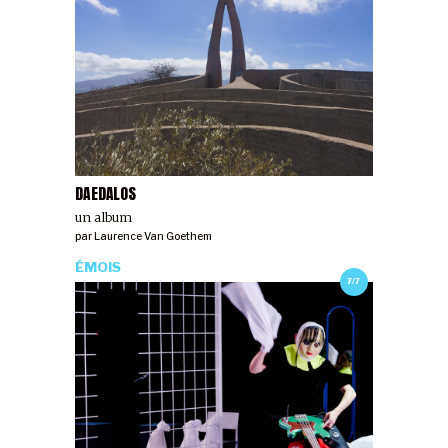
DAEDALOS
un album
par
Laurence Van Goethem
ÉMOIS
7/7