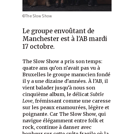
©The Slow Show
Le groupe envoûtant de
Manchester est à l'AB mardi
17 octobre.
The Slow Show a pris son temps:
quatre ans qu’on n’avait pas vu à
Bruxelles le groupe manucien fondé
il y a une dizaine d’années. À l’AB, il
vient balader jusqu’à nous son
cinquième album, le délicat
Subtle
Love
, frémissant comme une caresse
sur les peaux enamourées, légère et
poignante. Car The Slow Show, qui
navigue élégamment entre folk et
rock, continue à danser avec
bonheur sur cette crête fragile où la